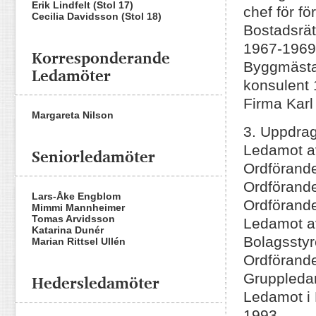
Erik Lindfelt (Stol 17)
chef för f
Cecilia Davidsson (Stol 18)
Bostadsrät
1967-1969
Korresponderande
Byggmästa
Ledamöter
konsulent
Firma Karl
Margareta Nilson
3. Uppdra
Ledamot a
Seniorledamöter
Ordförande
Ordförand
Lars-Åke Engblom
Ordförande
Mimmi Mannheimer
Tomas Arvidsson
Ledamot a
Katarina Dunér
Bolagsstyr
Marian Rittsel Ullén
Ordförande
Hedersledamöter
Gruppledar
Ledamot i 
1993