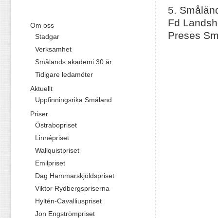
5. Smålän
Fd Landshö
Om oss
Preses Sm
Stadgar
Verksamhet
Smålands akademi 30 år
Tidigare ledamöter
Aktuellt
Uppfinningsrika Småland
Priser
Östrabopriset
Linnépriset
Wallquistpriset
Emilpriset
Dag Hammarskjöldspriset
Viktor Rydbergspriserna
Hyltén-Cavalliuspriset
Jon Engströmpriset