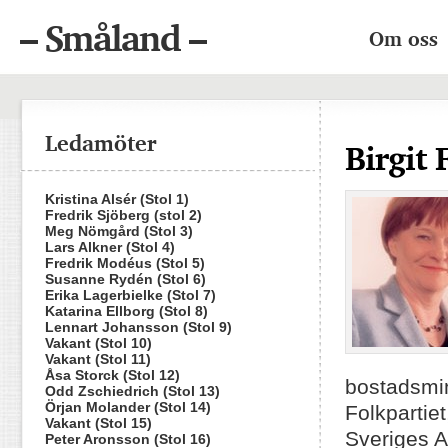
– Småland –
Om oss
Ledamöter
Birgit 
Kristina Alsér (Stol 1)
Fredrik Sjöberg (stol 2)
Meg Nömgård (Stol 3)
Lars Alkner (Stol 4)
Fredrik Modéus (Stol 5)
Susanne Rydén (Stol 6)
Erika Lagerbielke (Stol 7)
Katarina Ellborg (Stol 8)
Lennart Johansson (Stol 9)
Vakant (Stol 10)
Vakant (Stol 11)
Åsa Storck (Stol 12)
bostadsmi
Odd Zschiedrich (Stol 13)
Örjan Molander (Stol 14)
Folkpartie
Vakant (Stol 15)
Sveriges A
Peter Aronsson (Stol 16)