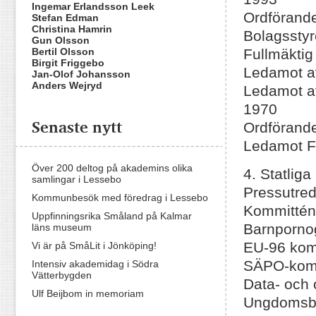
Ingemar Erlandsson Leek
Ordförand
Stefan Edman
Christina Hamrin
Bolagssty
Gun Olsson
Bertil Olsson
Fullmäktig
Birgit Friggebo
Ledamot a
Jan-Olof Johansson
Anders Wejryd
Ledamot a
1970
Senaste nytt
Ordförand
Ledamot Fö
Över 200 deltog på akademins olika
4. Statliga
samlingar i Lessebo
Pressutre
Kommunbesök med föredrag i Lessebo
Kommittén 
Uppfinningsrika Småland på Kalmar
Barnporno
läns museum
EU-96 kom
Vi är på SmåLit i Jönköping!
SÄPO-komm
Intensiv akademidag i Södra
Vätterbygden
Data- och 
Ulf Beijbom in memoriam
Ungdomsbo