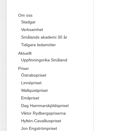
Om oss
Stadgar
Verksamhet
Smålands akademi 30 år
Tidigare ledamöter
Aktuellt
Uppfinningsrika Småland
Priser
Östrabopriset
Linnépriset
Wallquistpriset
Emilpriset
Dag Hammarskjöldspriset
Viktor Rydbergspriserna
Hyltén-Cavalliuspriset
Jon Engströmpriset