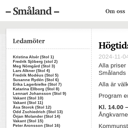
– Småland –
Om oss
Ledamöter
Högtid
2024-11-04
Kristina Alsér (Stol 1)
Fredrik Sjöberg (stol 2)
Alla prise
Meg Nömgård (Stol 3)
Lars Alkner (Stol 4)
Smålands 
Fredrik Modéus (Stol 5)
Susanne Rydén (Stol 6)
Alla är vä
Erika Lagerbielke (Stol 7)
Katarina Ellborg (Stol 8)
Lennart Johansson (Stol 9)
Program en
Vakant (Stol 10)
Vakant (Stol 11)
Kl. 14.00 
Åsa Storck (Stol 12)
Odd Zschiedrich (Stol 13)
Ångkvarne
Örjan Molander (Stol 14)
Vakant (Stol 15)
Kommunsty
Peter Aronsson (Stol 16)