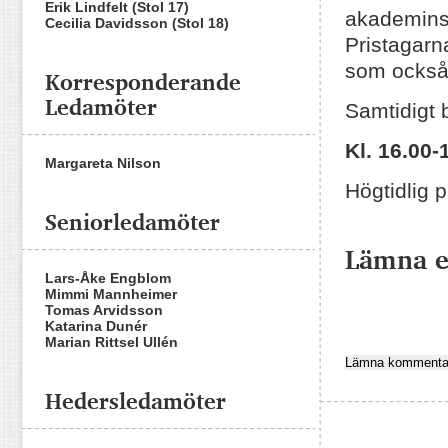
Erik Lindfelt (Stol 17)
akademins 
Cecilia Davidsson (Stol 18)
Pristagar
som också 
Korresponderande
Ledamöter
Samtidigt 
Kl. 16.00-
Margareta Nilson
Högtidlig 
Seniorledamöter
Lämna 
Lars-Åke Engblom
Mimmi Mannheimer
Tomas Arvidsson
Katarina Dunér
Marian Rittsel Ullén
Hedersledamöter