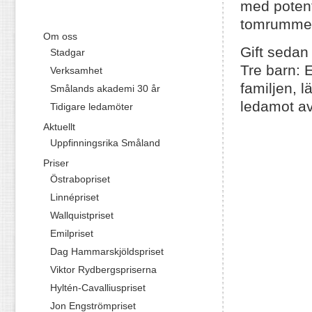
med potent
tomrummet 
Om oss
Gift sedan
Stadgar
Tre barn: E
Verksamhet
familjen, l
Smålands akademi 30 år
ledamot av
Tidigare ledamöter
Aktuellt
Uppfinningsrika Småland
Priser
Östrabopriset
Linnépriset
Wallquistpriset
Emilpriset
Dag Hammarskjöldspriset
Viktor Rydbergspriserna
Hyltén-Cavalliuspriset
Jon Engströmpriset