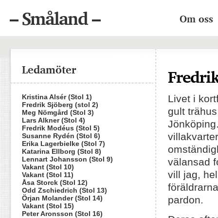
– Småland –
Om oss
Ledamöter
Fredri
Kristina Alsér (Stol 1)
Livet i kor
Fredrik Sjöberg (stol 2)
gult trähus
Meg Nömgård (Stol 3)
Lars Alkner (Stol 4)
Jönköping
Fredrik Modéus (Stol 5)
villakvarte
Susanne Rydén (Stol 6)
Erika Lagerbielke (Stol 7)
omständig
Katarina Ellborg (Stol 8)
Lennart Johansson (Stol 9)
välansad fo
Vakant (Stol 10)
vill jag, he
Vakant (Stol 11)
Åsa Storck (Stol 12)
föräldrarn
Odd Zschiedrich (Stol 13)
Örjan Molander (Stol 14)
pardon.
Vakant (Stol 15)
Peter Aronsson (Stol 16)