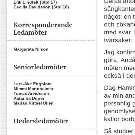
Deras afto
Erik Lindfelt (Stol 17)
Cecilia Davidsson (Stol 18)
sängkanten
något; en tr
Korresponderande
och sökande
Ledamöter
med svar. F
tvärsäker.
Margareta Nilson
Jag konfir
göra. Ändå 
Seniorledamöter
möten med
också i de
Lars-Åke Engblom
Dag Hamma
Mimmi Mannheimer
Tomas Arvidsson
av min and
Katarina Dunér
personlig 
Marian Rittsel Ullén
genomlyses
Hedersledamöter
källor bort
Så studier 