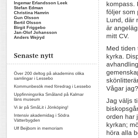
Ingemar Erlandsson Leek
kompass. 
Stefan Edman
följer som
Christina Hamrin
Gun Olsson
Lund, där 
Bertil Olsson
är angeläge
Birgit Friggebo
Jan-Olof Johansson
mitt CV.
Anders Wejryd
Med tiden 
Senaste nytt
kyrka. Disp
avhandling 
gemenskap 
Över 200 deltog på akademins olika
samlingar i Lessebo
skönlitterä
Kommunbesök med föredrag i Lessebo
Vågar jag
Uppfinningsrika Småland på Kalmar
läns museum
Jag väljs t
Vi är på SmåLit i Jönköping!
biskopsgår
Intensiv akademidag i Södra
orden har 
Vätterbygden
kyrkan; mö
Ulf Beijbom in memoriam
höra alla b