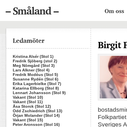
– Småland –
Om oss
Ledamöter
Birgit 
Kristina Alsér (Stol 1)
Fredrik Sjöberg (stol 2)
Meg Nömgård (Stol 3)
Lars Alkner (Stol 4)
Fredrik Modéus (Stol 5)
Susanne Rydén (Stol 6)
Erika Lagerbielke (Stol 7)
Katarina Ellborg (Stol 8)
Lennart Johansson (Stol 9)
Vakant (Stol 10)
Vakant (Stol 11)
Åsa Storck (Stol 12)
bostadsmi
Odd Zschiedrich (Stol 13)
Örjan Molander (Stol 14)
Folkpartie
Vakant (Stol 15)
Sveriges A
Peter Aronsson (Stol 16)