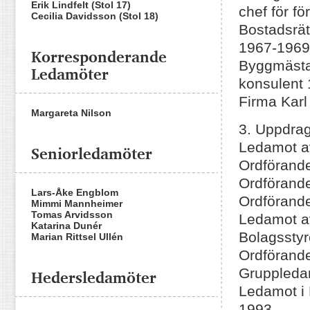
Erik Lindfelt (Stol 17)
chef för f
Cecilia Davidsson (Stol 18)
Bostadsrät
1967-1969
Korresponderande
Byggmästa
Ledamöter
konsulent
Firma Karl
Margareta Nilson
3. Uppdra
Ledamot a
Seniorledamöter
Ordförande
Ordförand
Lars-Åke Engblom
Ordförande
Mimmi Mannheimer
Tomas Arvidsson
Ledamot a
Katarina Dunér
Bolagsstyr
Marian Rittsel Ullén
Ordförande
Hedersledamöter
Gruppledar
Ledamot i 
1993