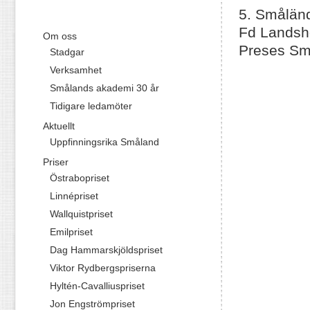
5. Smålän
Fd Landshö
Om oss
Preses Sm
Stadgar
Verksamhet
Smålands akademi 30 år
Tidigare ledamöter
Aktuellt
Uppfinningsrika Småland
Priser
Östrabopriset
Linnépriset
Wallquistpriset
Emilpriset
Dag Hammarskjöldspriset
Viktor Rydbergspriserna
Hyltén-Cavalliuspriset
Jon Engströmpriset