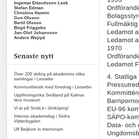
Ingemar Erlandsson Leek
Ordförand
Stefan Edman
Christina Hamrin
Bolagssty
Gun Olsson
Bertil Olsson
Fullmäktig
Birgit Friggebo
Ledamot a
Jan-Olof Johansson
Anders Wejryd
Ledamot a
1970
Senaste nytt
Ordförand
Ledamot Fö
Över 200 deltog på akademins olika
4. Statliga
samlingar i Lessebo
Pressutre
Kommunbesök med föredrag i Lessebo
Kommittén 
Uppfinningsrika Småland på Kalmar
Barnporno
läns museum
EU-96 kom
Vi är på SmåLit i Jönköping!
SÄPO-komm
Intensiv akademidag i Södra
Vätterbygden
Data- och 
Ulf Beijbom in memoriam
Ungdomsbo