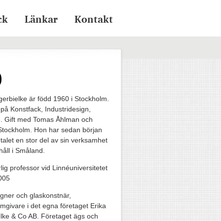
ck
Länkar
Kontakt
)
gerbielke är född 1960 i Stockholm.
 på Konstfack, Industridesign,
. Gift med Tomas Åhlman och
 Stockholm. Hon har sedan början
talet en stor del av sin verksamhet
håll i Småland.
lig professor vid Linnéuniversitetet
005
gner och glaskonstnär,
ormgivare i det egna företaget Erika
lke & Co AB. Företaget ägs och