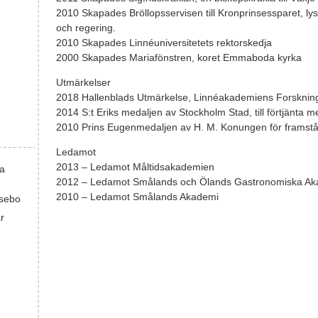
2010 Skapades Bröllopsservisen till Kronprinsessparet, ly
och regering.
2010 Skapades Linnéuniversitetets rektorskedja
2000 Skapades Mariafönstren, koret Emmaboda kyrka
Utmärkelser
2018 Hallenblads Utmärkelse, Linnéakademiens Forsknings
2014 S:t Eriks medaljen av Stockholm Stad, till förtjänta 
2010 Prins Eugenmedaljen av H. M. Konungen för framstå
Ledamot
2013 – Ledamot Måltidsakademien
ka
2012 – Ledamot Smålands och Ölands Gastronomiska Ak
2010 – Ledamot Smålands Akademi
sebo
r