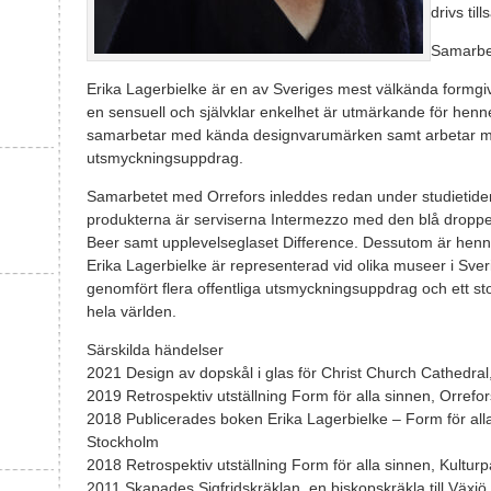
drivs t
Samarbe
Erika Lagerbielke är en av Sveriges mest välkända formgiv
en sensuell och självklar enkelhet är utmärkande för henn
samarbetar med kända designvarumärken samt arbetar m
utsmyckningsuppdrag.
Samarbetet med Orrefors inleddes redan under studietid
produkterna är serviserna Intermezzo med den blå droppe
Beer samt upplevelseglaset Difference. Dessutom är henn
Erika Lagerbielke är representerad vid olika museer i Sveri
genomfört flera offentliga utsmyckningsuppdrag och ett sto
hela världen.
Särskilda händelser
2021 Design av dopskål i glas för Christ Church Cathedral
2019 Retrospektiv utställning Form för alla sinnen, Orref
2018 Publicerades boken Erika Lagerbielke – Form för alla
Stockholm
2018 Retrospektiv utställning Form för alla sinnen, Kultu
2011 Skapades Sigfridskräklan, en biskopskräkla till Växjö S