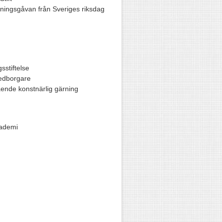
sningsgåvan från Sveriges riksdag
stiftelse
medborgare
ende konstnärlig gärning
ademi