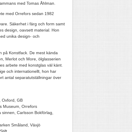
illsammans med Tomas Åhlman.
te med Orrefors sedan 1982
are. Säkerhet i färg och form samt
es design, oavsett material. Hon
ed unika design- och
en på Konstfack. De mest kända
n, Merlot och More, ölglasserien
es arbete med konstglas väl känt.
ge och internationellt, hon har
rt antal separatutställningar över
, Oxford, GB
ors Museum, Orrefors
 sinnen, Carlsson Bokförlag,
rparken Småland, Växjö
tift