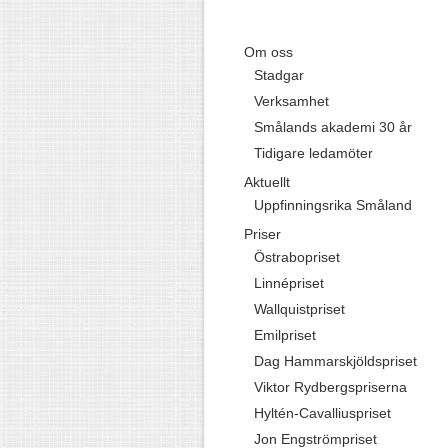
Om oss
Stadgar
Verksamhet
Smålands akademi 30 år
Tidigare ledamöter
Aktuellt
Uppfinningsrika Småland
Priser
Östrabopriset
Linnépriset
Wallquistpriset
Emilpriset
Dag Hammarskjöldspriset
Viktor Rydbergspriserna
Hyltén-Cavalliuspriset
Jon Engströmpriset