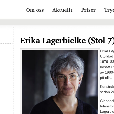
Om oss
Aktuellt
Priser
Try
Erika Lagerbielke (Stol 7
Erika La
Utbildad
1979–83
bosatt i
av 1980-
på olika 
Konstnär
sedan 2
Glasdesi
frilansf
Lagerbie