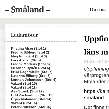
– Småland –
Om oss
Ledamöter
Uppfin
läns 
Kristina Alsér (Stol 1)
Fredrik Sjöberg (stol 2)
Meg Nömgård (Stol 3)
Lars Alkner (Stol 4)
2026-02-24
Fredrik Modéus (Stol 5)
Susanne Rydén (Stol 6)
Uppfinnin
Erika Lagerbielke (Stol 7)
vårprogram
Katarina Ellborg (Stol 8)
Lennart Johansson (Stol 9)
Molander p
Vakant (Stol 10)
Vakant (Stol 11)
https://k
Åsa Storck (Stol 12)
Odd Zschiedrich (Stol 13)
smaland
Örjan Molander (Stol 14)
Vakant (Stol 15)
Det finns t
Peter Aronsson (Stol 16)