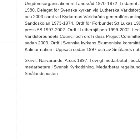
Ungdomsorganisationers Landsråd 1970-1972. Ledamot av
1980. Delegat för Svenska kyrkan vid Lutherska Världsfö
och 2003 samt vid Kyrkornas Världsråds generalförsamling
Sandöskolan 1973-1974. Ordf för Förbundet S:t Lukas 19
press AB 1997-2002. Ordf i Lutherhjälpen 1999-2002. Le
Världsförbundets Council och ordf i dess Project Commit
sedan 2003. Ordf i Svenska kyrkans Ekumeniska kommitt
Kalmar nation i Uppsala sedan 1997 och av Smålands nat
Skrivit: Närvarande, Arcus 1997. I övrigt medarbetat i böcker
medarbetare i Svensk Kyrkotidning. Medarbetar regelbund
Smålandsposten.