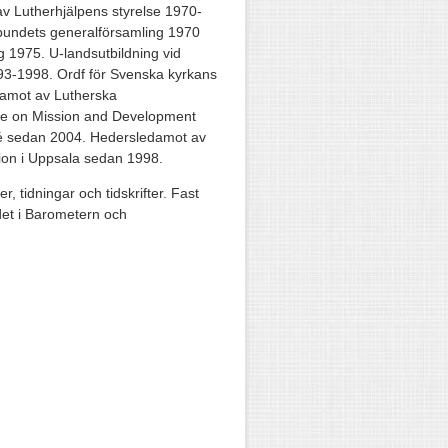
 Lutherhjälpens styrelse 1970-
rbundets generalförsamling 1970
 1975. U-landsutbildning vid
93-1998. Ordf för Svenska kyrkans
damot av Lutherska
tee on Mission and Development
é sedan 2004. Hedersledamot av
ion i Uppsala sedan 1998.
, tidningar och tidskrifter. Fast
et i Barometern och