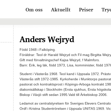
Om oss
Aktuellt
Priser
Try
Anders Wejryd
Född 1948 i Falköping.
Föräldrar: Teol dr Harald Wejryd och Fil mag Birgitta Wejr
Gift med förvaltningschef Kajsa Wejryd, f Malmfors.
Barn: Erik, leg läk, född 1973, Lisa, komminister, född 197
Student i Västerås 1968. Teol kand i Uppsala 1972. Prästvi
Västerås stift 1972-1985. Kyrkoherde i Munktorps pastor
pastorat och kontraktsprost i Köpings-Arboga kontrakt 198
diakonisällskap i Stockholm (Ersta sjukhus, Ersta högsko
Biskop i Växjö stift sedan 1995.Vald till Ärkebiskop 2006.
Ledamot av centralstyrelsen för Sveriges Elevers Centra
Ordf i Kristna Studentrörelsen i Uppsala UNITAS 1969. Vic