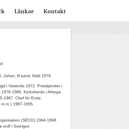
ck
Länkar
Kontakt
yd.
6, Johan, fil kand, född 1978.
gd i Västerås 1972. Prästtjänster i
at 1976-1985. Kyrkoherde i Arboga
5-1987. Chef för Ersta
la m.m.) 1987-1995.
lorganisation (SECO) 1964-1968.
e ordf i Sveriges