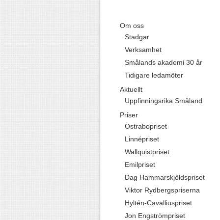
Om oss
Stadgar
Verksamhet
Smålands akademi 30 år
Tidigare ledamöter
Aktuellt
Uppfinningsrika Småland
Priser
Östrabopriset
Linnépriset
Wallquistpriset
Emilpriset
Dag Hammarskjöldspriset
Viktor Rydbergspriserna
Hyltén-Cavalliuspriset
Jon Engströmpriset