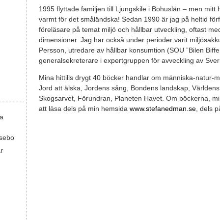
1995 flyttade familjen till Ljungskile i Bohuslän – men mitt 
varmt för det småländska! Sedan 1990 är jag på heltid förf
föreläsare på temat miljö och hållbar utveckling, oftast me
dimensioner. Jag har också under perioder varit miljösakk
Persson, utredare av hållbar konsumtion (SOU ”Bilen Biff
generalsekreterare i expertgruppen för avveckling av Sve
Mina hittills drygt 40 böcker handlar om människa-natur-mil
Jord att älska, Jordens sång, Bondens landskap, Världens
Skogsarvet, Förundran, Planeten Havet. Om böckerna, mi
att läsa dels på min hemsida
www.stefanedman.se
, dels 
ka
sebo
r