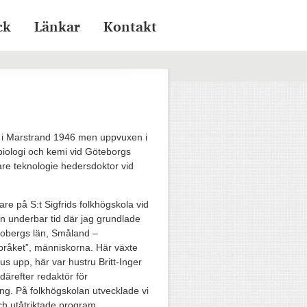
ck
Länkar
Kontakt
d i Marstrand 1946 men uppvuxen i
i biologi och kemi vid Göteborgs
are teknologie hedersdoktor vid
re på S:t Sigfrids folkhögskola vid
n underbar tid där jag grundlade
onobergs län, Småland –
pråket”, människorna. Här växte
s upp, här var hustru Britt-Inger
därefter redaktör för
ng. På folkhögskolan utvecklade vi
h utåtriktade program.