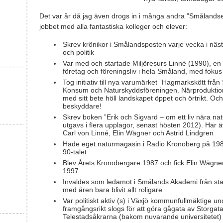
Det var år då jag även drogs in i många andra ”Smålands
jobbet med alla fantastiska kolleger och elever:
Skrev krönikor i Smålandsposten varje vecka i näst
och politik
Var med och startade Miljöresurs Linné (1990), en
företag och föreningsliv i hela Småland, med fokus 
Tog initiativ till nya varumärket ”Hagmarkskött frå
Konsum och Naturskyddsföreningen. Närproduktio
med sitt bete höll landskapet öppet och örtrikt. O
beskyddare!
Skrev boken ”Erik och Sigvard – om ett liv nära nat
utgavs i flera upplagor, senast hösten 2012). Har 
Carl von Linné, Elin Wägner och Astrid Lindgren
Hade eget naturmagasin i Radio Kronoberg på 1980
90-talet
Blev Årets Kronobergare 1987 och fick Elin Wägner
1997
Invaldes som ledamot i Smålands Akademi från st
med åren bara blivit allt roligare
Var politiskt aktiv (s) i Växjö kommunfullmäktige u
framgångsrikt slogs för att göra gågata av Storgat
Telestadsåkrarna (bakom nuvarande universitetet)