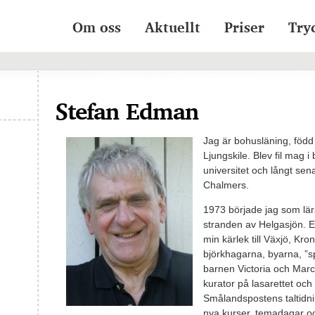
Om oss
Aktuellt
Priser
Try
Stefan Edman
Jag är bohusläning, föd
Ljungskile. Blev fil mag 
universitet och långt sen
Chalmers.
1973 började jag som lära
stranden av Helgasjön. E
min kärlek till Växjö, Kr
björkhagarna, byarna, ”s
barnen Victoria och Marcu
kurator på lasarettet och 
Smålandspostens taltidni
nya kurser, temadagar oc