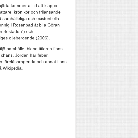
hjärta kommer alltid att klappa
attare, krönikör och frilansande
d samhälleliga och existentiella
unnig i Rosenbad åt bl a Göran
en Bostaden”) och
riges oljeberoende (2006).
jö-samhälle; bland titlarna finns
 chans, Jorden har feber,
n föreläsaragenda och annat finns
på Wikipedia.