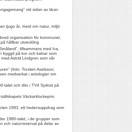
engagemang” vid sidan av lärar-
an tjugo år, mest om natur, miljö
 bred organisation för kommuner,
på hållbar utveckling
n Småland”, tillsammans med Ica,
n byggd på kor och kalvar som
ch med Astrid Lindgren som vår
uren” (foto: Torsten Axelsson;
även medverkat i antologier om
-talet och dito i TV4 Sydost på
sällskapets Väckarklockepris
arten 1993, ett hedersuppdrag som
nder 1980-talet, i de grupper som
an och naturreservat på delar av