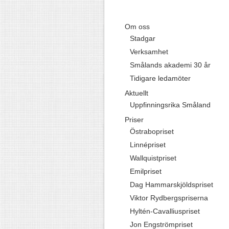
Om oss
Stadgar
Verksamhet
Smålands akademi 30 år
Tidigare ledamöter
Aktuellt
Uppfinningsrika Småland
Priser
Östrabopriset
Linnépriset
Wallquistpriset
Emilpriset
Dag Hammarskjöldspriset
Viktor Rydbergspriserna
Hyltén-Cavalliuspriset
Jon Engströmpriset