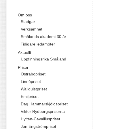
Om oss
Stadgar
Verksamhet
Smålands akademi 30 år
Tidigare ledamöter
Aktuellt
Uppfinningsrika Småland
Priser
Östrabopriset
Linnépriset
Wallquistpriset
Emilpriset
Dag Hammarskjöldspriset
Viktor Rydbergspriserna
Hyltén-Cavalliuspriset
Jon Engströmpriset