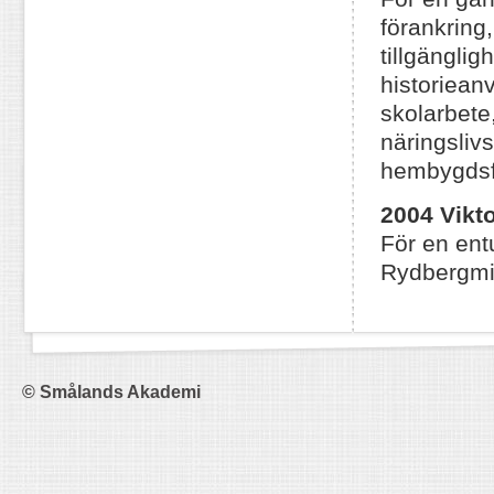
förankring
tillgängli
historiean
skolarbete,
näringslivs
hembygdsf
2004 Vikt
För en entu
Rydbergmin
© Smålands Akademi