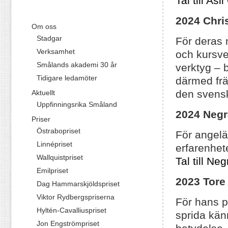
Tal till As
2024 Chri
Om oss
Stadgar
För deras 
Verksamhet
och kursve
Smålands akademi 30 år
verktyg – 
Tidigare ledamöter
därmed frä
den svens
Aktuellt
Uppfinningsrika Småland
2024 Negr
Priser
Östrabopriset
För angelä
Linnépriset
erfarenhete
Wallquistpriset
Tal till Ne
Emilpriset
2023
Tore
Dag Hammarskjöldspriset
Viktor Rydbergspriserna
För hans p
Hyltén-Cavalliuspriset
sprida kän
Jon Engströmpriset