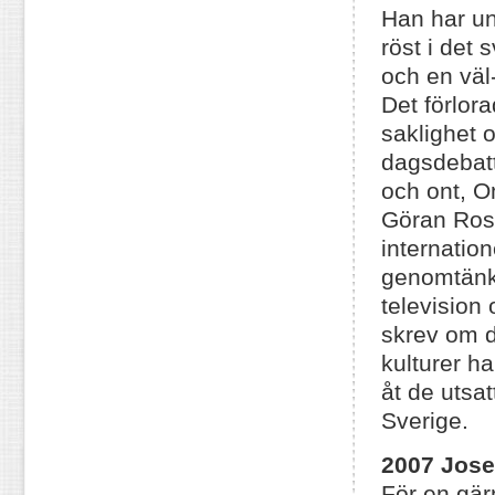
Han har un
röst i det
och en väl-
Det förlora
saklighet 
dagsdebatt
och ont, O
Göran Rose
internation
genomtänkt
television
skrev om d
kulturer h
åt de utsat
Sverige.
2007 Jose
För en gär