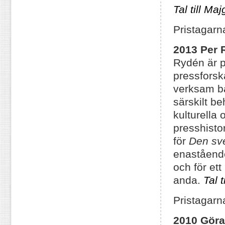
Tal till Ma
Pristagarn
2013 Per 
Rydén är p
pressforsk
verksam bå
särskilt b
kulturella
presshisto
för
Den sve
enastående
och för ett
anda.
Tal 
Pristagarn
2010 Gör