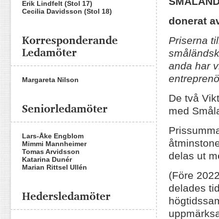
SMÅLAND
Erik Lindfelt (Stol 17)
Cecilia Davidsson (Stol 18)
donerat a
Korresponderande
Priserna t
Ledamöter
småländsk 
anda har vi
entrepren
Margareta Nilson
De två Vik
Seniorledamöter
med Smål
Prissumma
Lars-Åke Engblom
åtminstone
Mimmi Mannheimer
Tomas Arvidsson
delas ut m
Katarina Dunér
Marian Rittsel Ullén
(Före 2022
delades ti
Hedersledamöter
högtidssa
uppmärksam