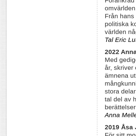
Förankrad 
omvärlden,
Från hans 
politiska 
världen nå
Tal Eric Lu
2022 Anna
Med gedig
år, skriver
ämnena ut 
mångkunnig
stora delar
tal del av
berättelse
Anna Melles
2019 Åsa 
För sitt m