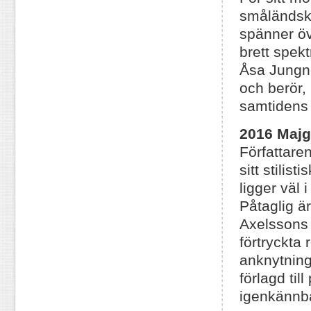
småländska
spänner öv
brett spek
Åsa Jungne
och berör,
samtidens
2016 Majg
Författaren
sitt stilis
ligger väl
Påtaglig ä
Axelssons 
förtryckta
anknytning 
förlagd til
igenkännba