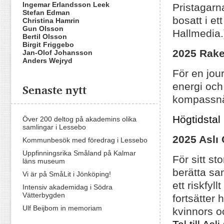
Ingemar Erlandsson Leek
Pristagarn
Stefan Edman
bosatt i e
Christina Hamrin
Gun Olsson
Hallmedia.
Bertil Olsson
Birgit Friggebo
2025 Rake
Jan-Olof Johansson
Anders Wejryd
För en jou
energi och 
Senaste nytt
kompassnål 
Högtidsta
Över 200 deltog på akademins olika
samlingar i Lessebo
2025 Aslı
Kommunbesök med föredrag i Lessebo
Uppfinningsrika Småland på Kalmar
För sitt st
läns museum
berätta sa
Vi är på SmåLit i Jönköping!
ett riskfyll
Intensiv akademidag i Södra
Vätterbygden
fortsätter
Ulf Beijbom in memoriam
kvinnors o