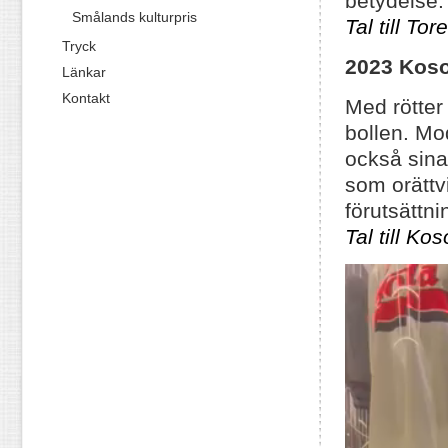
betydelse.
Smålands kulturpris
Tal till To
Tryck
2023
Koso
Länkar
Kontakt
Med rötter
bollen. Mo
också sina
som orättv
förutsättni
Tal till Ko
Videospelare