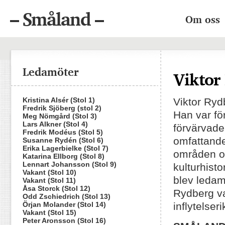
– Småland –
Om oss
Ledamöter
Viktor
Kristina Alsér (Stol 1)
Viktor Ryd
Fredrik Sjöberg (stol 2)
Han var för
Meg Nömgård (Stol 3)
Lars Alkner (Stol 4)
förvärvade
Fredrik Modéus (Stol 5)
omfattande
Susanne Rydén (Stol 6)
Erika Lagerbielke (Stol 7)
områden oc
Katarina Ellborg (Stol 8)
Lennart Johansson (Stol 9)
kulturhist
Vakant (Stol 10)
blev leda
Vakant (Stol 11)
Åsa Storck (Stol 12)
Rydberg va
Odd Zschiedrich (Stol 13)
Örjan Molander (Stol 14)
inflytelse
Vakant (Stol 15)
Peter Aronsson (Stol 16)