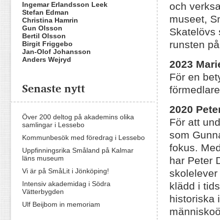
Ingemar Erlandsson Leek
och verksa
Stefan Edman
museet, S
Christina Hamrin
Gun Olsson
Skatelövs 
Bertil Olsson
runsten på
Birgit Friggebo
Jan-Olof Johansson
Anders Wejryd
2023
Mari
För en bet
Senaste nytt
förmedlare
2020 Pete
Över 200 deltog på akademins olika
För att un
samlingar i Lessebo
som Gunnar
Kommunbesök med föredrag i Lessebo
fokus. Med
Uppfinningsrika Småland på Kalmar
läns museum
har Peter D
Vi är på SmåLit i Jönköping!
skolelever
Intensiv akademidag i Södra
klädd i tid
Vätterbygden
historiska 
Ulf Beijbom in memoriam
människoö