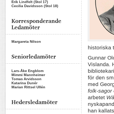
Erik Lindfelt (Stol 17)
Cecilia Davidsson (Stol 18)
Korresponderande
Ledamöter
Margareta Nilson
historiska
Seniorledamöter
Gunnar Olo
Vislanda. 
biblioteka
Lars-Åke Engblom
Mimmi Mannheimer
för den s
Tomas Arvidsson
Katarina Dunér
med Georg 
Marian Rittsel Ullén
folk-sagor
arbetet
Wä
Hedersledamöter
nyskapande
han kallat