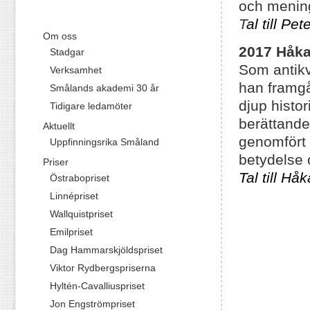
och menin
T
al till Pe
Om oss
2017 Håk
Stadgar
Som antikv
Verksamhet
han framgå
Smålands akademi 30 år
djup histo
Tidigare ledamöter
berättande
Aktuellt
genomfört 
Uppfinningsrika Småland
betydelse 
Priser
Tal till H
Östrabopriset
Linnépriset
Wallquistpriset
Emilpriset
Dag Hammarskjöldspriset
Viktor Rydbergspriserna
Hyltén-Cavalliuspriset
Jon Engströmpriset