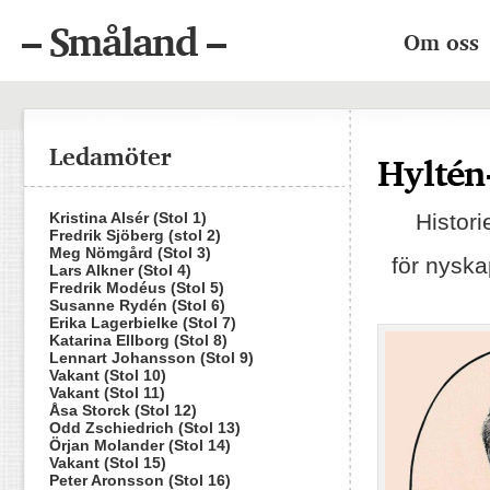
– Småland –
Om oss
Ledamöter
Hyltén
Kristina Alsér (Stol 1)
Histori
Fredrik Sjöberg (stol 2)
Meg Nömgård (Stol 3)
för nyska
Lars Alkner (Stol 4)
Fredrik Modéus (Stol 5)
Susanne Rydén (Stol 6)
Erika Lagerbielke (Stol 7)
Katarina Ellborg (Stol 8)
Lennart Johansson (Stol 9)
Vakant (Stol 10)
Vakant (Stol 11)
Åsa Storck (Stol 12)
Odd Zschiedrich (Stol 13)
Örjan Molander (Stol 14)
Vakant (Stol 15)
Peter Aronsson (Stol 16)