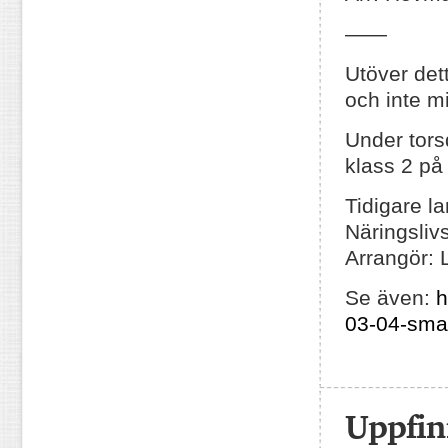
——
Utöver de
och inte m
Under tors
klass 2 p
Tidigare l
Näringsliv
Arrangör: 
Se även:
h
03-04-sma
Uppfin