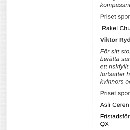
kompassnål 
Priset spo
Rakel Chu
Viktor Ryd
För sitt st
berätta sa
ett riskfyll
fortsätter
kvinnors o
Priset spo
Aslı Ceren
Fristadsför
QX