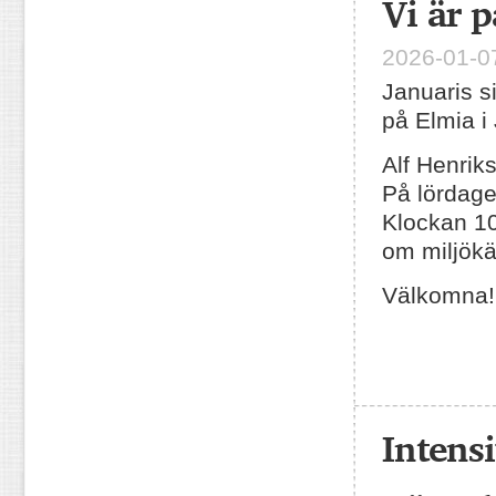
Vi är 
2026-01-07
Januaris s
på Elmia i
Alf Henrik
På lördage
Klockan 10
om miljökä
Välkomna!
Intens