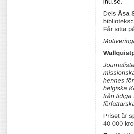
lnu.se
.
Dels
Åsa 
biblioteks
Får sitta p
Motiveringa
Wallquist
Journalist
missionska
hennes för
belgiska K
från tidig
författars
Priset är 
40 000 kro