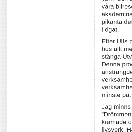
våra bilres
akademins
pikanta de
i ögat.
Efter Ulfs
hus allt m
stänga Utv
Denna proc
ansträngde
verksamhet
verksamhet
minste på.
Jag minns 
”Drömmen o 
kramade om
livsverk. H