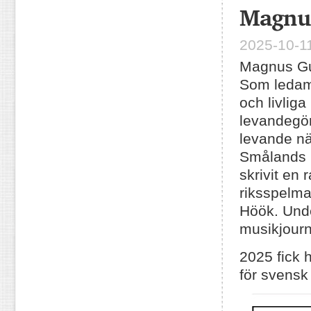
Magnus
2025-10-11
Magnus Gus
Som ledam
och livliga
levandegö
levande nä
Smålands m
skrivit en 
riksspelm
Höök. Unde
musikjourn
2025 fick 
för svensk