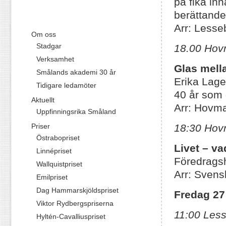
på fika inn
berättande
Arr: Less
Om oss
Stadgar
18.00 Hov
Verksamhet
Glas mell
Smålands akademi 30 år
Erika Lager
Tidigare ledamöter
40 år som 
Aktuellt
Arr: Hovma
Uppfinningsrika Småland
Priser
18:30 Hov
Östrabopriset
Livet – vad
Linnépriset
Föredragsh
Wallquistpriset
Arr: Svens
Emilpriset
Dag Hammarskjöldspriset
Fredag 27
Viktor Rydbergspriserna
11:00 Less
Hyltén-Cavalliuspriset