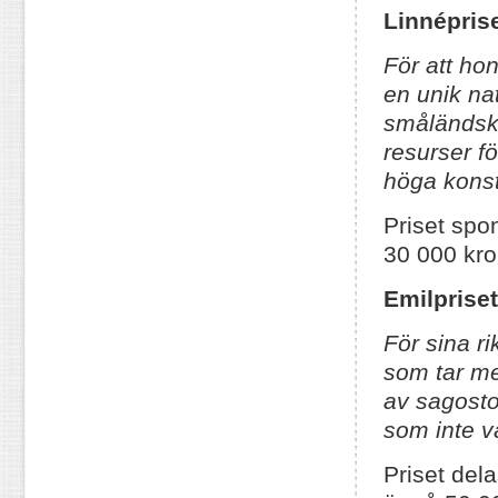
Linnéprise
För att ho
en unik nat
småländsk 
resurser f
höga konst
Priset spo
30 000 kr
Emilprise
För sina r
som tar me
av sagostof
som inte v
Priset del