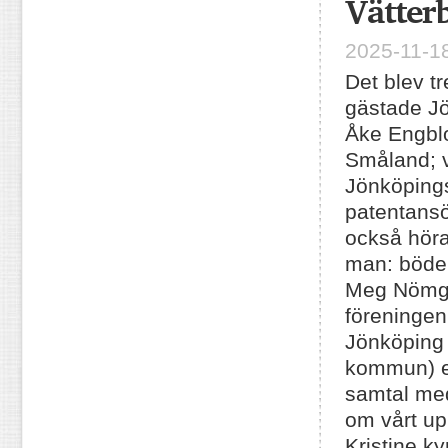
Vätter
2025-11-18
Det blev 
gästade J
Åke Engbl
Småland; vi
Jönköpings
patentansö
också höra
man: bödel
Meg Nömgå
föreningen
Jönköping 
kommun) ef
samtal med
om vårt up
Kristine k