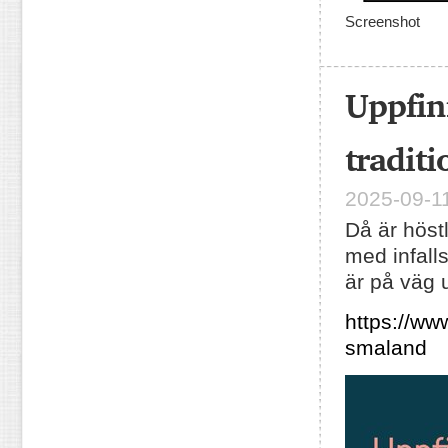
Screenshot
Uppfin
tradit
2025-09-11
Då är höst
med infall
är på väg u
https://w
smaland