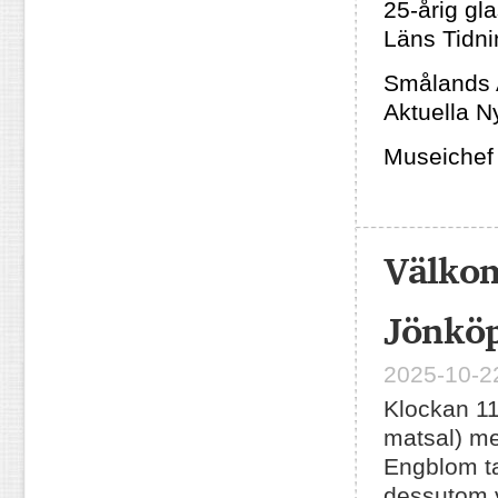
25-årig g
Läns Tidni
Smålands A
Aktuella N
Museichef 
Välkom
Jönköp
2025-10-22
Klockan 11
matsal) me
Engblom ta
dessutom 