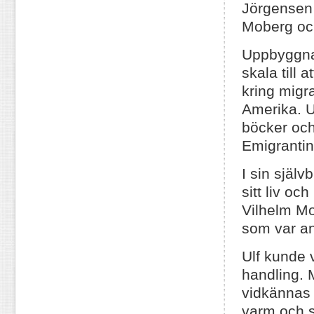
Jörgensen 
Moberg oc
Uppbyggnad
skala till 
kring migra
Amerika. Ul
böcker och 
Emigrantins
I sin själv
sitt liv o
Vilhelm M
som var a
Ulf kunde 
handling. M
vidkännas 
varm och s