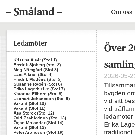
– Småland –
Om oss
Ledamöter
Över 2
samlin
Kristina Alsér (Stol 1)
Fredrik Sjöberg (stol 2)
Meg Nömgård (Stol 3)
Lars Alkner (Stol 4)
2026-05-21
Fredrik Modéus (Stol 5)
Susanne Rydén (Stol 6)
Tillsamma
Erika Lagerbielke (Stol 7)
bygden or
Katarina Ellborg (Stol 8)
Lennart Johansson (Stol 9)
vid sitt be
Vakant (Stol 10)
vid träffa
Vakant (Stol 11)
Åsa Storck (Stol 12)
ledamöter 
Odd Zschiedrich (Stol 13)
Örjan Molander (Stol 14)
Erika Lage
Vakant (Stol 15)
traditione
Peter Aronsson (Stol 16)