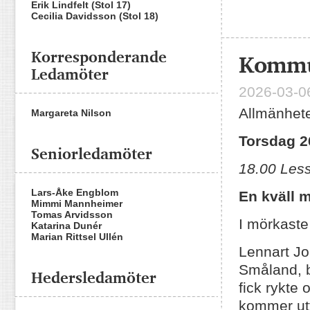
Erik Lindfelt (Stol 17)
Cecilia Davidsson (Stol 18)
Korresponderande
Kommun
Ledamöter
2026-03-06
Allmänhete
Margareta Nilson
Torsdag 2
Seniorledamöter
18.00 Less
Lars-Åke Engblom
En kväll
Mimmi Mannheimer
Tomas Arvidsson
I mörkaste
Katarina Dunér
Marian Rittsel Ullén
Lennart J
Småland, b
Hedersledamöter
fick rykte 
kommer utt