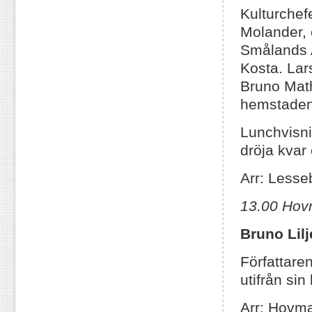
Kulturche
Molander, 
Smålands 
Kosta. Lar
Bruno Math
hemstaden
Lunchvisni
dröja kvar
Arr: Less
13.00 Hov
Bruno Lilj
Författare
utifrån sin
Arr: Hovma