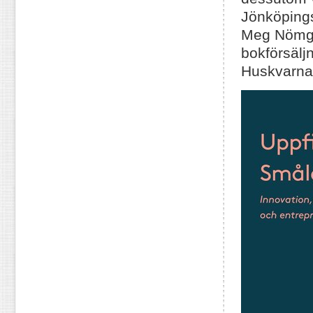
Jönköping
Meg Nömgår
bokförsälj
Huskvarn