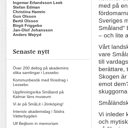
Ingemar Erlandsson Leek
med på en
Stefan Edman
Christina Hamrin
fördomarna
Gun Olsson
Sveriges m
Bertil Olsson
Birgit Friggebo
Småland” b
Jan-Olof Johansson
– och lite 
Anders Wejryd
Vårt lands
Senaste nytt
vare Småla
till varda
Över 200 deltog på akademins
berättare, 
olika samlingar i Lessebo
Skogen är 
Kommunbesök med föredrag i
emot dem? 
Lessebo
skuggorna
Uppfinningsrika Småland på
Kalmar läns museum
Småländsk
Vi är på SmåLit i Jönköping!
Intensiv akademidag i Södra
Vi inleder
Vätterbygden
och mytisk
Ulf Beijbom in memoriam