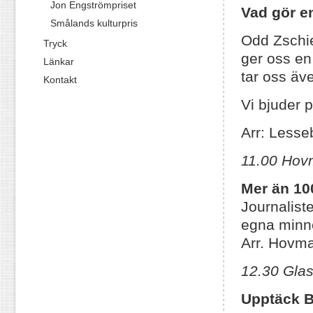
Jon Engströmpriset
Vad gör e
Smålands kulturpris
Odd Zschie
Tryck
ger oss en 
Länkar
tar oss äv
Kontakt
Vi bjuder 
Arr: Less
11.00 Hov
Mer än 100
Journalist
egna minne
Arr. Hovma
12.30 Glas
Upptäck B