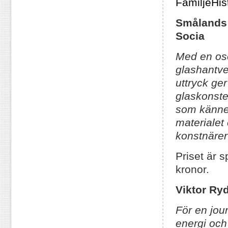
FamiljeHis
Smålands 
Socia
Med en ose
glashantve
uttryck ge
glaskonst
som kännet
materialet
konstnärer 
Priset är 
kronor.
Viktor Ry
För en jou
energi och 