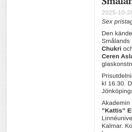
Småla
2025-10-28
Sex prista
Den kände
Smålands a
Chukri
oc
Ceren Asl
glaskonst
Prisutdeln
kl 16.30. 
Jönköpings
Akademin f
”Kattis” E
Linnéunive
Kalmar. Ko