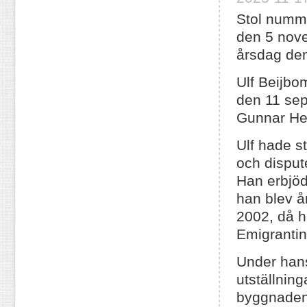
Stol nummer
den 5 nove
årsdag de
Ulf Beijbom
den 11 sep
Gunnar He
Ulf hade s
och dispu
Han erbjöds
han blev å
2002, då ha
Emigrantin
Under hans
utställning
byggnaden 