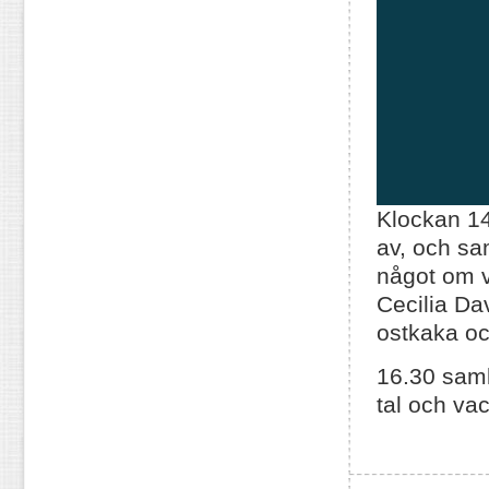
Klockan 14
av, och sa
något om v
Cecilia Da
ostkaka oc
16.30 samla
tal och va