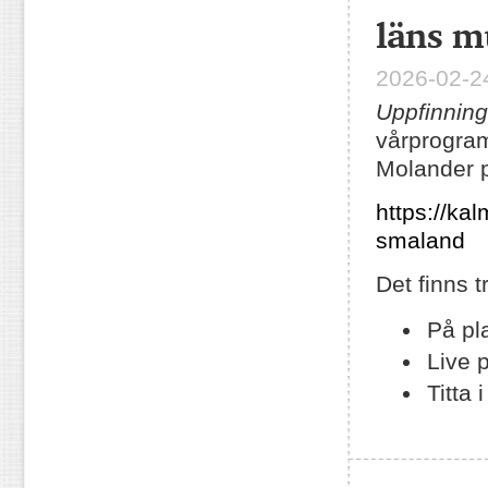
läns 
2026-02-24
Uppfinnin
vårprogram
Molander p
https://k
smaland
Det finns t
På pl
Live 
Titta