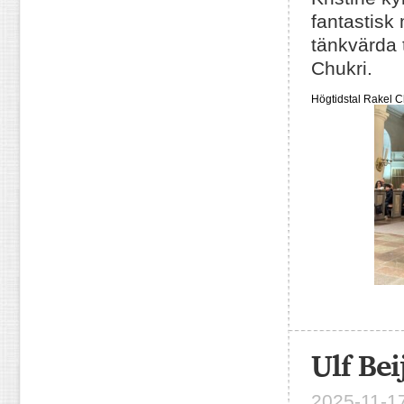
fantastisk
tänkvärda 
Chukri.
Högtidstal Rakel C
Ulf Be
2025-11-17