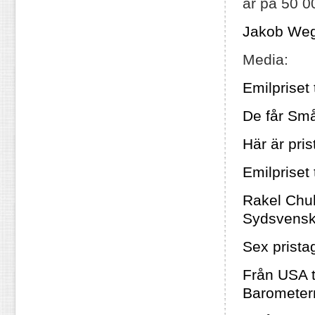
är på 50 0
Jakob Weg
Media:
Emilpriset
De får Sm
Här är pri
Emilpriset 
Rakel Chukr
Sydsvens
Sex prista
Från USA t
Barometer