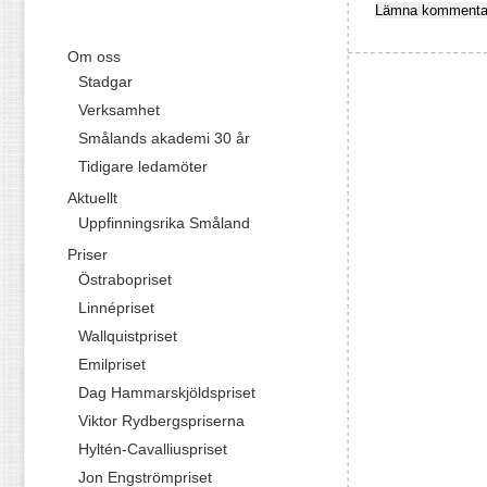
Om oss
Stadgar
Verksamhet
Smålands akademi 30 år
Tidigare ledamöter
Aktuellt
Uppfinningsrika Småland
Priser
Östrabopriset
Linnépriset
Wallquistpriset
Emilpriset
Dag Hammarskjöldspriset
Viktor Rydbergspriserna
Hyltén-Cavalliuspriset
Jon Engströmpriset