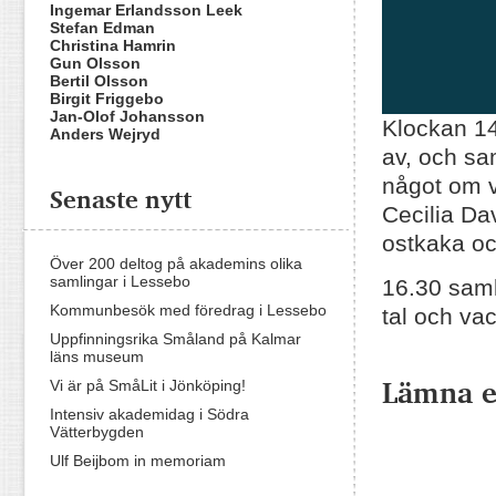
Ingemar Erlandsson Leek
Stefan Edman
Christina Hamrin
Gun Olsson
Bertil Olsson
Birgit Friggebo
Jan-Olof Johansson
Klockan 14
Anders Wejryd
av, och sa
något om v
Senaste nytt
Cecilia Da
ostkaka oc
Över 200 deltog på akademins olika
samlingar i Lessebo
16.30 samla
Kommunbesök med föredrag i Lessebo
tal och va
Uppfinningsrika Småland på Kalmar
läns museum
Lämna 
Vi är på SmåLit i Jönköping!
Intensiv akademidag i Södra
Vätterbygden
Ulf Beijbom in memoriam