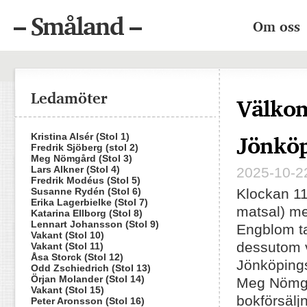
– Småland –
Om oss
Ledamöter
Välkom
Jönköp
Kristina Alsér (Stol 1)
Fredrik Sjöberg (stol 2)
Meg Nömgård (Stol 3)
Lars Alkner (Stol 4)
2025-10-22
Fredrik Modéus (Stol 5)
Susanne Rydén (Stol 6)
Klockan 11
Erika Lagerbielke (Stol 7)
matsal) me
Katarina Ellborg (Stol 8)
Lennart Johansson (Stol 9)
Engblom ta
Vakant (Stol 10)
dessutom 
Vakant (Stol 11)
Åsa Storck (Stol 12)
Jönköping
Odd Zschiedrich (Stol 13)
Örjan Molander (Stol 14)
Meg Nömgår
Vakant (Stol 15)
bokförsälj
Peter Aronsson (Stol 16)