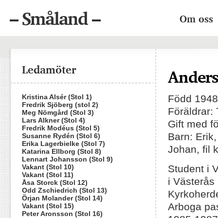
– Småland –
Om oss
Ledamöter
Anders
Kristina Alsér (Stol 1)
Född 1948 
Fredrik Sjöberg (stol 2)
Föräldrar:
Meg Nömgård (Stol 3)
Lars Alkner (Stol 4)
Gift med f
Fredrik Modéus (Stol 5)
Barn: Erik,
Susanne Rydén (Stol 6)
Erika Lagerbielke (Stol 7)
Johan, fil
Katarina Ellborg (Stol 8)
Lennart Johansson (Stol 9)
Vakant (Stol 10)
Student i 
Vakant (Stol 11)
i Västerås 
Åsa Storck (Stol 12)
Odd Zschiedrich (Stol 13)
Kyrkoherde
Örjan Molander (Stol 14)
Arboga pas
Vakant (Stol 15)
Peter Aronsson (Stol 16)