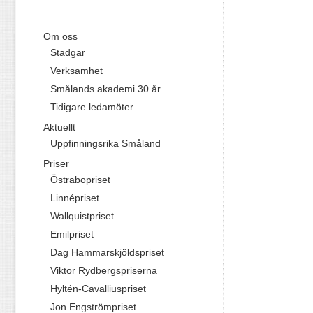
Om oss
Stadgar
Verksamhet
Smålands akademi 30 år
Tidigare ledamöter
Aktuellt
Uppfinningsrika Småland
Priser
Östrabopriset
Linnépriset
Wallquistpriset
Emilpriset
Dag Hammarskjöldspriset
Viktor Rydbergspriserna
Hyltén-Cavalliuspriset
Jon Engströmpriset