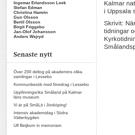
Kalmar nat
Ingemar Erlandsson Leek
Stefan Edman
i Uppsala 
Christina Hamrin
Gun Olsson
Bertil Olsson
Skrivit: N
Birgit Friggebo
tidningar 
Jan-Olof Johansson
Anders Wejryd
Kyrkotidni
Smålandsp
Senaste nytt
Över 200 deltog på akademins olika
samlingar i Lessebo
Kommunbesök med föredrag i Lessebo
Uppfinningsrika Småland på Kalmar
läns museum
Vi är på SmåLit i Jönköping!
Intensiv akademidag i Södra
Vätterbygden
Ulf Beijbom in memoriam