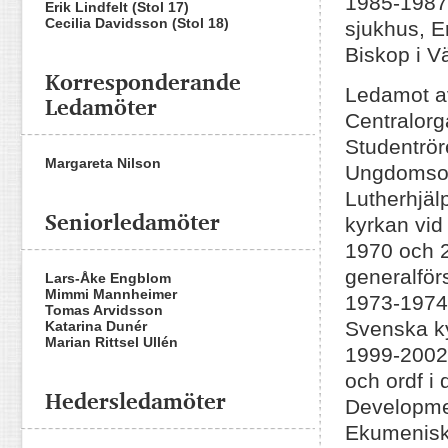
1985-1987.
Erik Lindfelt (Stol 17)
Cecilia Davidsson (Stol 18)
sjukhus, E
Biskop i Vä
Korresponderande
Ledamot av
Ledamöter
Centralorg
Studentrör
Margareta Nilson
Ungdomsor
Lutherhjäl
Seniorledamöter
kyrkan vid
1970 och 2
generalför
Lars-Åke Engblom
Mimmi Mannheimer
1973-1974.
Tomas Arvidsson
Svenska ky
Katarina Dunér
Marian Rittsel Ullén
1999-2002.
och ordf i
Hedersledamöter
Developme
Ekumenisk