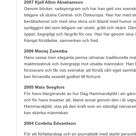
2007 Kjell Albin Abrahamson
Genom böcker, radioprogram och har han gett oss svenska
tidigare så slutna Central- och Östeuropa. Han har med s
berättarkonst och med sina stora och ibland med humor oc
synliggjort det som tidigare var slutet, grått och okänt. D
öppet, begripligt och färgrikt för oss. Han har genom sin
främjat förståelse, samverkan och fred.
2006 Maciej Zaremba
Hans vassa men eleganta penna utmanar traditionella makt
maktmissbruk och övergrepp mot utsatta människor. Han har
försvarare och får oss svenskar att förstå vårt eget samhä
kan förvandla avsedd godhet till förtryck.
2005 Mats Svegfors
För hans klargörande av hur Dag Hammarskjöld i sin gärni
och för hans insatser att, bland annat genom den i år utg
Hammarskjöld, visa på den kraft som en ständigt närvarand
kan skänka människan.
2004 Cordelia Edvardson
För ett författarskap och en journalistik med starkt perso