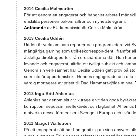
2014 Cecilia Malmström
För att genom ett engagerat och hängivet arbete i mänskli
enskilda personen bakom siffror och nyhetstelegram.
Anförande
av EU-kommissionär Cecilia Malmström
2013 Cecilia Uddén
Uddén är verksam som reporter och programledare vid Sv
mångåriga gärning som utrikeskorrespon-dent i framför al
åtskilliga direktrapporter från oroshärdarna där. Hon har
levande och engagerat utifrån ett tydligt subjekt och lämn
Genom sin verksamhet har Cecilia Uddén gett prov på stort
som inte är opportunistiskt. Hennes engagerade och ofta ris
värdig mottagare av priset till Dag Hammarskjölds minne.
2012 Inga-Britt Ahlenius
Ahlenius har genom sitt civilkurage givit den goda byråkrati
korruption, nepotism, ineffektivitet och laglöshet. Ahlenius ha
motverka dessa företeelser i Sverige, i Europa och i värld
2011 Margot Wallström
På ett engagerat sätt har hon gripit sig an sina ansvarsfull