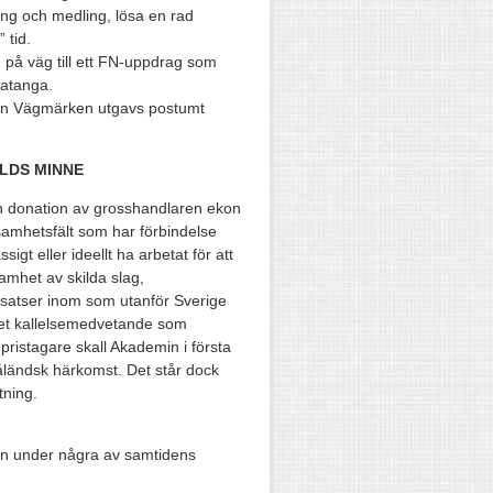
ng och medling, lösa en rad
 tid.
på väg till ett FN-uppdrag som
Katanga.
gen Vägmärken utgavs postumt
LDS MINNE
en donation av grosshandlaren ekon
samhetsfält som har förbindelse
t eller ideellt ha arbetat för att
amhet av skilda slag,
insatser inom som utanför Sverige
det kallelsemedvetande som
ristagare skall Akademin i första
ländsk härkomst. Det står dock
tning.
len under några av samtidens