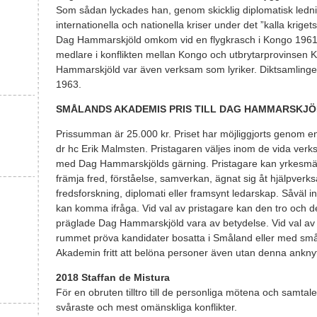
Som sådan lyckades han, genom skicklig diplomatisk ledni
internationella och nationella kriser under det ”kalla krigets”
Dag Hammarskjöld omkom vid en flygkrasch i Kongo 1961 
medlare i konflikten mellan Kongo och utbrytarprovinsen 
Hammarskjöld var även verksam som lyriker. Diktsamlin
1963.
SMÅLANDS AKADEMIS PRIS TILL DAG HAMMARSKJÖ
Prissumman är 25.000 kr. Priset har möjliggjorts genom 
dr hc Erik Malmsten. Pristagaren väljes inom de vida verk
med Dag Hammarskjölds gärning. Pristagare kan yrkesmässig
främja fred, förståelse, samverkan, ägnat sig åt hjälpverks
fredsforskning, diplomati eller framsynt ledarskap. Såväl 
kan komma ifråga. Vid val av pristagare kan den tro och 
präglade Dag Hammarskjöld vara av betydelse. Vid val av p
rummet pröva kandidater bosatta i Småland eller med små
Akademin fritt att belöna personer även utan denna ankny
2018 Staffan de Mistura
För en obruten tilltro till de personliga mötena och samta
svåraste och mest omänskliga konflikter.