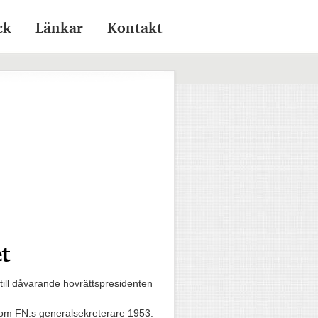
ck
Länkar
Kontakt
t
ill dåvarande hovrättspresidenten
om FN:s generalsekreterare 1953.