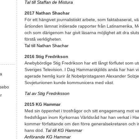
Tal till Staffan de Mistura
2017 Nathan Shachar
För ett hängivet journalistiskt arbete, som faktabaserat, 
årtionden lämnat initierade rapporter från Latinamerika, M
och som därigenom har givit läsarna möjlighet att dra sl
förstå verkligheten.
Tal till Nathan Shachar
2016 Stig Fredrikson
Anebybördige Stig Fredrikson har ett långt förflutet som utr
Sveriges Television. I Dag Hammarskjölds anda har han vis
ka
agerade hemlig kurir åt Nobelpristagaren Alexander Solzj
Sovjetunionen kunde kommunicera med väst.
sebo
Tal av Stig Fredriksson
r
2015 KG Hammar
Med sin öppenhet i trosfrågor och sitt engagemang mot v
fredsfrågan inom Kyrkornas Världsråd har han verkat i Ham
kommer författande om den förre generalsekretaren och initi
hans död.
Tal till KG Hammar
Anförande KG Hammar