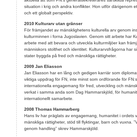
aktuella att som FN:s generalsekreterares särskilda repre
situation i krig och andra konflikter. Hon utför därigenom
och ett globalt perspektiv.
2010 Kulturarv utan gränser
För främjandet av mänsklighetens kulturella arv genom ins
kulturminnen i forna Jugoslavien. Genom sitt arbete har Ku
arbete med att bevara och utveckla kulturmiljöer kan främ
människors stolthet och identitet. Kulturarvsfrågorna har si
stater byggda på fred och mänskliga rättigheter.
2009 Jan Eliasson
Jan Eliasson har en lång och gedigen karriär som diploma
viktiga uppdrag för FN, inte minst som ordförande för FN:
internationella engagemang för fred, utveckling och mänskl
verkat i samma anda som Dag Hammarskjöld, för humanit
internationellt samarbete.
2008 Thomas Hammarberg
Hans liv har präglats av engagemang, humanitet i ordets 
mänskliga rättigheter, stöd till flyktingar, barn och vuxna. ”V
genom handling” skrev Hammarskjöld.