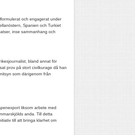
välformulerat och engagerat under
ellanöstern, Spanien och Turkiet
utsatser, inse sammanhang och
ikesjournalist, bland annat för
at prov på stort civilkurage då han
enitsyn som därigenom från
apenexport liksom arbete med
marskjölds anda. Till detta
ativ till att bringa klarhet om