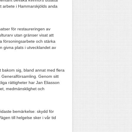
sentant bevaka kvinnors utsatta
 ett arbete i Hammarskjölds anda
atser för restaureringen av
lturarv utan gränser visat att
ja försoningsarbete och stärka
n givna plats i utvecklandet av
t bakom sig, bland annat med flera
s Generalförsamling. Genom sitt
iga rättigheter har Jan Eliasson
et, medmänsklighet och
vidaste bemärkelse: skydd för
ägen till helgelse sker i vår tid