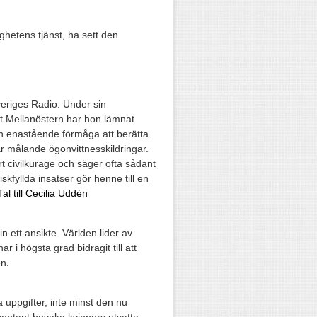
ghetens tjänst, ha sett den
eriges Radio. Under sin
lt Mellanöstern har hon lämnat
 en enastående förmåga att berätta
ar målande ögonvittnesskildringar.
 civilkurage och säger ofta sådant
kfyllda insatser gör henne till en
Tal till Cecilia Uddén
n ett ansikte. Världen lider av
r i högsta grad bidragit till att
en.
a uppgifter, inte minst den nu