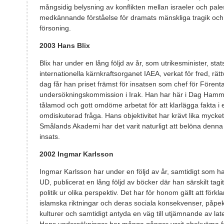
mångsidig belysning av konflikten mellan israeler och pale
medkännande förståelse för dramats mänskliga tragik och 
försoning.
2003
Hans Blix
Blix har under en lång följd av år, som utrikesminister, sta
internationella kärnkraftsorganet IAEA, verkat för fred, rätt
dag får han priset främst för insatsen som chef för Fören
undersökningskommission i Irak. Han har här i Dag Hamm
tålamod och gott omdöme arbetat för att klarlägga fakta i 
omdiskuterad fråga. Hans objektivitet har krävt lika mycke
Smålands Akademi har det varit naturligt att belöna denna 
insats.
2002 Ingmar Karlsson
Ingmar Karlsson har under en följd av år, samtidigt som han
UD, publicerat en lång följd av böcker där han särskilt tagi
politik ur olika perspektiv. Det har för honom gällt att förk
islamska riktningar och deras sociala konsekvenser, påp
kulturer och samtidigt antyda en väg till utjämnande av la