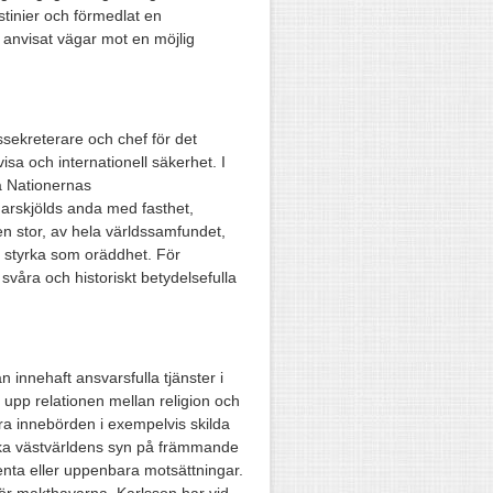
stinier och förmedlat en
anvisat vägar mot en möjlig
tssekreterare och chef för det
visa och internationell säkerhet. I
ta Nationernas
arskjölds anda med fasthet,
en stor, av hela världssamfundet,
t styrka som oräddhet. För
svåra och historiskt betydelsefulla
 innehaft ansvarsfulla tjänster i
t upp relationen mellan religion och
lara innebörden i exempelvis skilda
eka västvärldens syn på främmande
tenta eller uppenbara motsättningar.