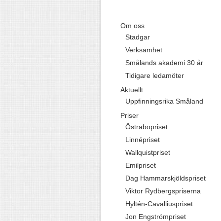
Om oss
Stadgar
Verksamhet
Smålands akademi 30 år
Tidigare ledamöter
Aktuellt
Uppfinningsrika Småland
Priser
Östrabopriset
Linnépriset
Wallquistpriset
Emilpriset
Dag Hammarskjöldspriset
Viktor Rydbergspriserna
Hyltén-Cavalliuspriset
Jon Engströmpriset