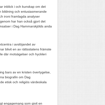
r inblick i och kunskap om det
in bildning och entusiasmerande
h ironi framlagda analyser
ärigenom har han också gjort det
a insatser i Dag Hammarskjölds anda
centra i avslöjandet av
 blivit en av rättsstatens främste
lle där motsägelser och hyckleri
ng bars av en kristen övertygelse,
ivna biografin om Dag
e etisk och religiös värdeskala
nligt engagemang som givit en