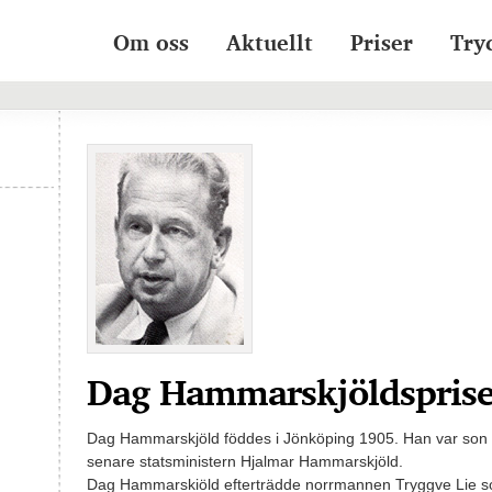
Om oss
Aktuellt
Priser
Try
Dag Hammarskjöldsprise
Dag Hammarskjöld föddes i Jönköping 1905. Han var son t
senare statsministern Hjalmar Hammarskjöld.
Dag Hammarskiöld efterträdde norrmannen Tryggve Lie s