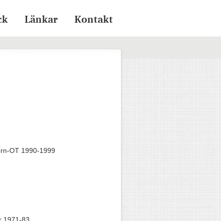
ck
Länkar
Kontakt
ern-OT 1990-1999
ar 1971-83