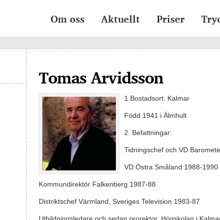
Om oss
Aktuellt
Priser
Try
Tomas Arvidsson
1.Bostadsort: Kalmar
Född 1941 i Älmhult
2. Befattningar:
Tidningschef och VD Baromet
VD Östra Småland 1988-1990
Kommundirektör Falkenberg 1987-88
Distriktschef Värmland, Sveriges Television 1983-87
Utbildningsledare och sedan prorektor, Högskolan i Kalm