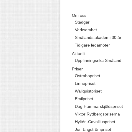
Om oss
Stadgar
Verksamhet
Smålands akademi 30 år
Tidigare ledamöter
Aktuellt
Uppfinningsrika Småland
Priser
Östrabopriset
Linnépriset
Wallquistpriset
Emilpriset
Dag Hammarskjöldspriset
Viktor Rydbergspriserna
Hyltén-Cavalliuspriset
Jon Engströmpriset