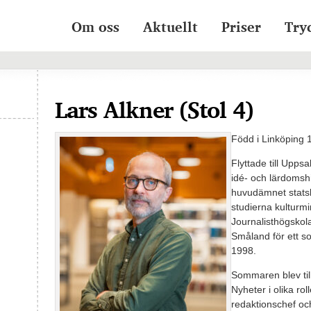
Om oss
Aktuellt
Priser
Try
Lars Alkner (Stol 4)
Född i Linköping
Flyttade till Uppsa
idé- och lärdomshi
huvudämnet statsk
studierna kulturmi
Journalisthögskolan
Småland för ett 
1998.
Sommaren blev til
Nyheter i olika ro
redaktionschef och