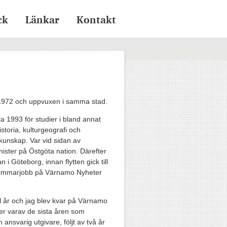
ck
Länkar
Kontakt
 1972 och uppvuxen i samma stad.
la 1993 för studier i bland annat
storia, kulturgeografi och
unskap. Var vid sidan av
nister på Östgöta nation. Därefter
 i Göteborg, innan flytten gick till
sommarjobb på Värnamo Nyheter
l år och jag blev kvar på Värnamo
ller varav de sista åren som
 ansvarig utgivare, följt av två år