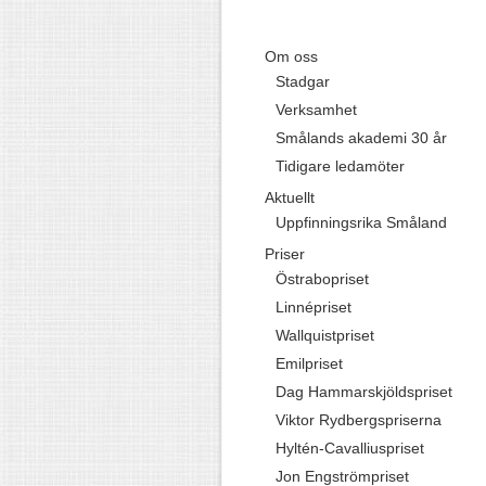
Om oss
Stadgar
Verksamhet
Smålands akademi 30 år
Tidigare ledamöter
Aktuellt
Uppfinningsrika Småland
Priser
Östrabopriset
Linnépriset
Wallquistpriset
Emilpriset
Dag Hammarskjöldspriset
Viktor Rydbergspriserna
Hyltén-Cavalliuspriset
Jon Engströmpriset