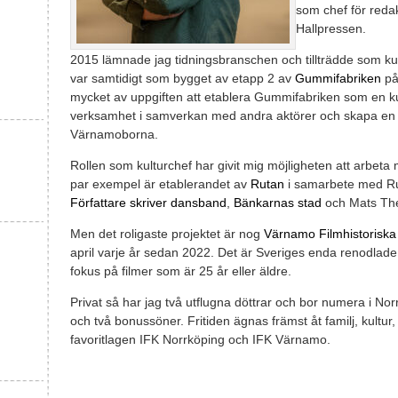
som chef för reda
Hallpressen.
2015 lämnade jag tidningsbranschen och tillträdde som k
var samtidigt som bygget av etapp 2 av
Gummifabriken
på
mycket av uppgiften att etablera Gummifabriken som en ku
verksamhet i samverkan med andra aktörer och skapa en n
Värnamoborna.
Rollen som kulturchef har givit mig möjligheten att arbeta m
par exempel är etablerandet av
Rutan
i samarbete med Ru
Författare skriver dansband
,
Bänkarnas stad
och Mats Th
Men det roligaste projektet är nog
Värnamo Filmhistoriska 
april varje år sedan 2022. Det är Sveriges enda renodlade f
fokus på filmer som är 25 år eller äldre.
Privat så har jag två utflugna döttrar och bor numera i
och två bonussöner. Fritiden ägnas främst åt familj, kultur, 
favoritlagen IFK Norrköping och IFK Värnamo.