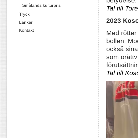
betydelse.
Smålands kulturpris
Tal till To
Tryck
2023
Koso
Länkar
Kontakt
Med rötter
bollen. Mo
också sina
som orättv
förutsättni
Tal till Ko
Videospelare