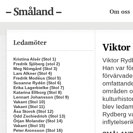
– Småland –
Om oss
Ledamöter
Viktor
Kristina Alsér (Stol 1)
Viktor Ryd
Fredrik Sjöberg (stol 2)
Han var för
Meg Nömgård (Stol 3)
Lars Alkner (Stol 4)
förvärvade
Fredrik Modéus (Stol 5)
omfattande
Susanne Rydén (Stol 6)
Erika Lagerbielke (Stol 7)
områden oc
Katarina Ellborg (Stol 8)
Lennart Johansson (Stol 9)
kulturhist
Vakant (Stol 10)
blev leda
Vakant (Stol 11)
Åsa Storck (Stol 12)
Rydberg va
Odd Zschiedrich (Stol 13)
Örjan Molander (Stol 14)
inflytelse
Vakant (Stol 15)
Peter Aronsson (Stol 16)