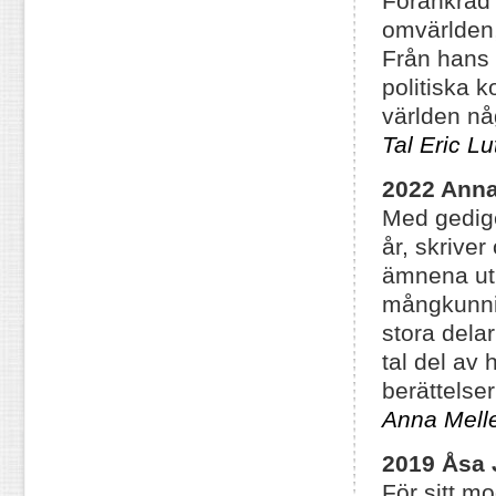
Förankrad 
omvärlden,
Från hans 
politiska 
världen nå
Tal Eric Lu
2022 Anna
Med gedig
år, skriver
ämnena ut 
mångkunnig
stora delar
tal del av
berättelse
Anna Melles
2019 Åsa 
För sitt m