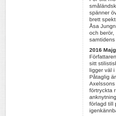
småländska
spänner öv
brett spek
Åsa Jungne
och berör,
samtidens
2016 Majg
Författaren
sitt stilis
ligger väl
Påtaglig ä
Axelssons 
förtryckta
anknytning 
förlagd til
igenkännba