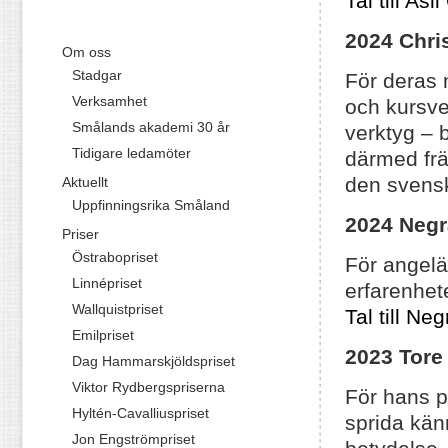
Tal till As
2024 Chri
Om oss
Stadgar
För deras 
Verksamhet
och kursve
Smålands akademi 30 år
verktyg – 
Tidigare ledamöter
därmed frä
den svens
Aktuellt
Uppfinningsrika Småland
2024 Negr
Priser
Östrabopriset
För angelä
Linnépriset
erfarenhete
Wallquistpriset
Tal till Ne
Emilpriset
2023
Tore
Dag Hammarskjöldspriset
Viktor Rydbergspriserna
För hans p
Hyltén-Cavalliuspriset
sprida kän
Jon Engströmpriset