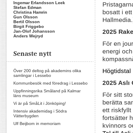
Ingemar Erlandsson Leek
Pristagarn
Stefan Edman
bosatt i e
Christina Hamrin
Gun Olsson
Hallmedia.
Bertil Olsson
Birgit Friggebo
2025 Rake
Jan-Olof Johansson
Anders Wejryd
För en jou
energi och 
Senaste nytt
kompassnål 
Högtidsta
Över 200 deltog på akademins olika
samlingar i Lessebo
2025 Aslı
Kommunbesök med föredrag i Lessebo
Uppfinningsrika Småland på Kalmar
För sitt st
läns museum
berätta sa
Vi är på SmåLit i Jönköping!
ett riskfyll
Intensiv akademidag i Södra
Vätterbygden
fortsätter
Ulf Beijbom in memoriam
kvinnors o