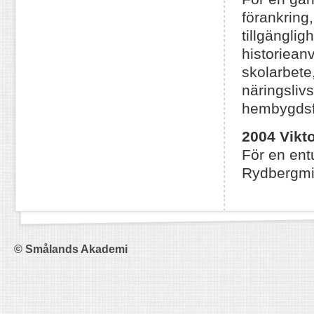
förankring
tillgängli
historiean
skolarbete,
näringslivs
hembygdsf
2004 Vikt
För en entu
Rydbergmin
© Smålands Akademi