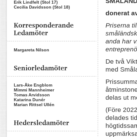
SMÅLAND
Erik Lindfelt (Stol 17)
Cecilia Davidsson (Stol 18)
donerat a
Korresponderande
Priserna t
Ledamöter
småländsk 
anda har vi
entrepren
Margareta Nilson
De två Vik
Seniorledamöter
med Smål
Prissumma
Lars-Åke Engblom
åtminstone
Mimmi Mannheimer
Tomas Arvidsson
delas ut m
Katarina Dunér
Marian Rittsel Ullén
(Före 2022
delades ti
Hedersledamöter
högtidssa
uppmärksam