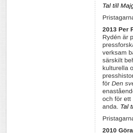
Tal till Ma
Pristagarn
2013 Per 
Rydén är p
pressforsk
verksam bå
särskilt b
kulturella
presshisto
för
Den sve
enastående
och för ett
anda.
Tal 
Pristagarn
2010 Gör