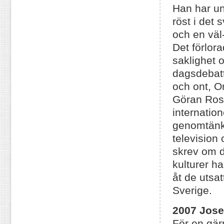
Han har un
röst i det
och en väl-
Det förlora
saklighet 
dagsdebatt
och ont, O
Göran Rose
internation
genomtänkt
television
skrev om d
kulturer h
åt de utsat
Sverige.
2007 Jose
För en gär