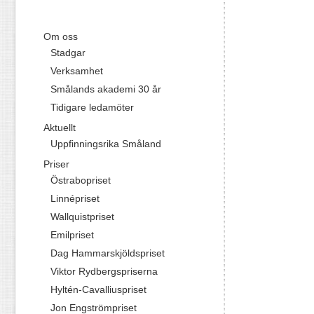
Om oss
Stadgar
Verksamhet
Smålands akademi 30 år
Tidigare ledamöter
Aktuellt
Uppfinningsrika Småland
Priser
Östrabopriset
Linnépriset
Wallquistpriset
Emilpriset
Dag Hammarskjöldspriset
Viktor Rydbergspriserna
Hyltén-Cavalliuspriset
Jon Engströmpriset