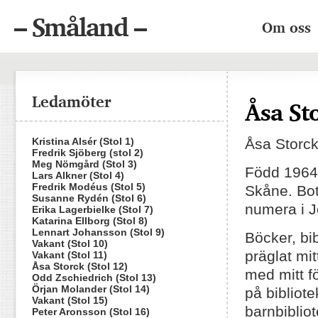
– Småland –
Om oss
Ledamöter
Åsa Sto
Kristina Alsér (Stol 1)
Åsa Storc
Fredrik Sjöberg (stol 2)
Meg Nömgård (Stol 3)
Född 1964 
Lars Alkner (Stol 4)
Fredrik Modéus (Stol 5)
Skåne. Bot
Susanne Rydén (Stol 6)
numera i J
Erika Lagerbielke (Stol 7)
Katarina Ellborg (Stol 8)
Lennart Johansson (Stol 9)
Böcker, bi
Vakant (Stol 10)
präglat mit
Vakant (Stol 11)
Åsa Storck (Stol 12)
med mitt fö
Odd Zschiedrich (Stol 13)
Örjan Molander (Stol 14)
på bibliot
Vakant (Stol 15)
barnbiblio
Peter Aronsson (Stol 16)