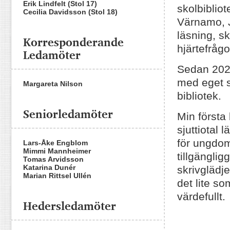
Erik Lindfelt (Stol 17)
skolbiblio
Cecilia Davidsson (Stol 18)
Värnamo, J
läsning, s
Korresponderande
hjärtefrågo
Ledamöter
Sedan 2023
med eget 
Margareta Nilson
bibliotek.
Seniorledamöter
Min första
sjuttiotal 
för ungdoma
Lars-Åke Engblom
Mimmi Mannheimer
tillgängligg
Tomas Arvidsson
Katarina Dunér
skrivglädje
Marian Rittsel Ullén
det lite so
värdefullt.
Hedersledamöter