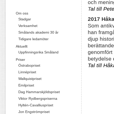
och menin
T
al till Pe
Om oss
2017 Håk
Stadgar
Som antikv
Verksamhet
han framgå
Smålands akademi 30 år
djup histo
Tidigare ledamöter
berättande
Aktuellt
genomfört 
Uppfinningsrika Småland
betydelse 
Priser
Tal till H
Östrabopriset
Linnépriset
Wallquistpriset
Emilpriset
Dag Hammarskjöldspriset
Viktor Rydbergspriserna
Hyltén-Cavalliuspriset
Jon Engströmpriset