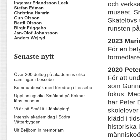
Ingemar Erlandsson Leek
och verksa
Stefan Edman
museet, S
Christina Hamrin
Gun Olsson
Skatelövs 
Bertil Olsson
runsten på
Birgit Friggebo
Jan-Olof Johansson
Anders Wejryd
2023
Mari
För en bet
Senaste nytt
förmedlare
2020 Pete
Över 200 deltog på akademins olika
För att un
samlingar i Lessebo
som Gunnar
Kommunbesök med föredrag i Lessebo
fokus. Med
Uppfinningsrika Småland på Kalmar
läns museum
har Peter D
Vi är på SmåLit i Jönköping!
skolelever
Intensiv akademidag i Södra
klädd i tid
Vätterbygden
historiska 
Ulf Beijbom in memoriam
människoö