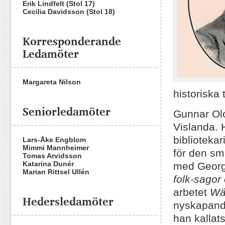
Erik Lindfelt (Stol 17)
Cecilia Davidsson (Stol 18)
Korresponderande
Ledamöter
Margareta Nilson
historiska
Seniorledamöter
Gunnar Olo
Vislanda. 
biblioteka
Lars-Åke Engblom
Mimmi Mannheimer
för den s
Tomas Arvidsson
Katarina Dunér
med Georg 
Marian Rittsel Ullén
folk-sagor
arbetet
Wä
Hedersledamöter
nyskapande
han kallat