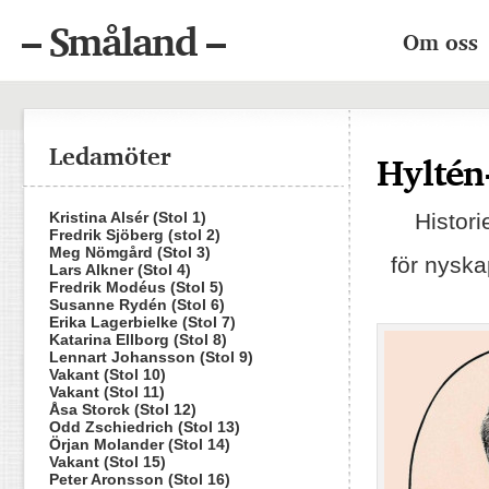
– Småland –
Om oss
Ledamöter
Hyltén
Kristina Alsér (Stol 1)
Histori
Fredrik Sjöberg (stol 2)
Meg Nömgård (Stol 3)
för nyska
Lars Alkner (Stol 4)
Fredrik Modéus (Stol 5)
Susanne Rydén (Stol 6)
Erika Lagerbielke (Stol 7)
Katarina Ellborg (Stol 8)
Lennart Johansson (Stol 9)
Vakant (Stol 10)
Vakant (Stol 11)
Åsa Storck (Stol 12)
Odd Zschiedrich (Stol 13)
Örjan Molander (Stol 14)
Vakant (Stol 15)
Peter Aronsson (Stol 16)