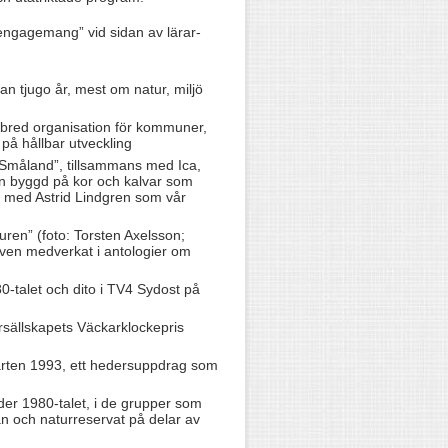
engagemang” vid sidan av lärar-
an tjugo år, mest om natur, miljö
 bred organisation för kommuner,
på hållbar utveckling
n Småland”, tillsammans med Ica,
n byggd på kor och kalvar som
ch med Astrid Lindgren som vår
uren” (foto: Torsten Axelsson;
även medverkat i antologier om
-talet och dito i TV4 Sydost på
sällskapets Väckarklockepris
arten 1993, ett hedersuppdrag som
nder 1980-talet, i de grupper som
an och naturreservat på delar av