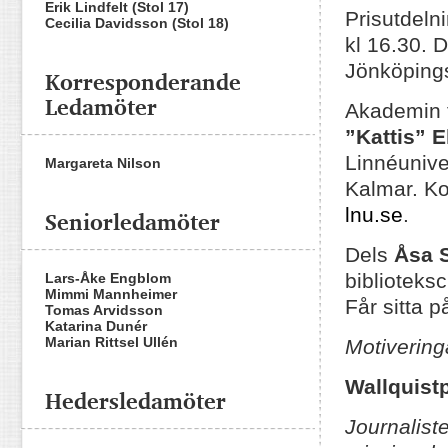
Erik Lindfelt (Stol 17)
Prisutdeln
Cecilia Davidsson (Stol 18)
kl 16.30. 
Jönköpings
Korresponderande
Ledamöter
Akademin f
”Kattis” E
Linnéunive
Margareta Nilson
Kalmar. Ko
lnu.se
.
Seniorledamöter
Dels
Åsa 
biblioteks
Lars-Åke Engblom
Mimmi Mannheimer
Får sitta p
Tomas Arvidsson
Katarina Dunér
Marian Rittsel Ullén
Motiveringa
Wallquist
Hedersledamöter
Journalist