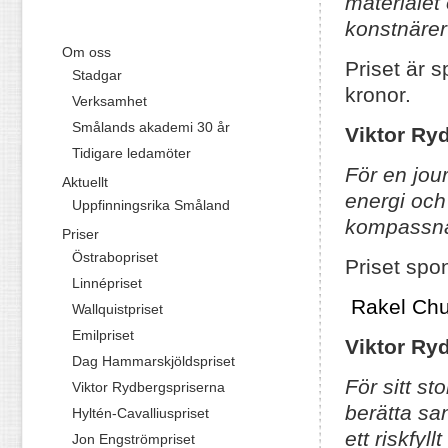
materialet
konstnärer 
Om oss
Priset är 
Stadgar
kronor.
Verksamhet
Smålands akademi 30 år
Viktor Ry
Tidigare ledamöter
För en jou
Aktuellt
energi och 
Uppfinningsrika Småland
kompassnål 
Priser
Östrabopriset
Priset spo
Linnépriset
Rakel Chu
Wallquistpriset
Emilpriset
Viktor Ryd
Dag Hammarskjöldspriset
För sitt st
Viktor Rydbergspriserna
berätta sa
Hyltén-Cavalliuspriset
ett riskfyll
Jon Engströmpriset