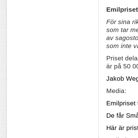
Emilprise
För sina r
som tar me
av sagostof
som inte v
Priset del
är på 50 0
Jakob Weg
Media:
Emilpriset
De får Sm
Här är pri