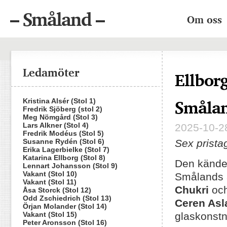
– Småland –
Om oss
Ledamöter
Ellborg
Småla
Kristina Alsér (Stol 1)
Fredrik Sjöberg (stol 2)
Meg Nömgård (Stol 3)
Lars Alkner (Stol 4)
2025-10-28
Fredrik Modéus (Stol 5)
Susanne Rydén (Stol 6)
Sex prista
Erika Lagerbielke (Stol 7)
Katarina Ellborg (Stol 8)
Den kände
Lennart Johansson (Stol 9)
Vakant (Stol 10)
Smålands a
Vakant (Stol 11)
Chukri
oc
Åsa Storck (Stol 12)
Odd Zschiedrich (Stol 13)
Ceren Asl
Örjan Molander (Stol 14)
Vakant (Stol 15)
glaskonst
Peter Aronsson (Stol 16)