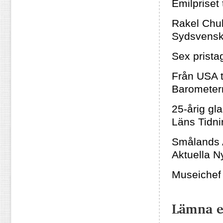
Emilpriset 
Rakel Chukr
Sydsvens
Sex prista
Från USA t
Barometer
25-årig g
Läns Tidni
Smålands A
Aktuella N
Museichef 
Lämna 