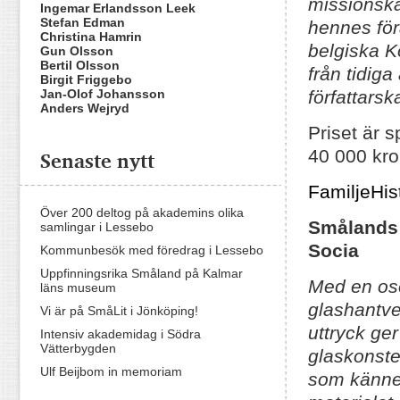
missionska
Ingemar Erlandsson Leek
Stefan Edman
hennes för
Christina Hamrin
belgiska K
Gun Olsson
Bertil Olsson
från tidig
Birgit Friggebo
Jan-Olof Johansson
författars
Anders Wejryd
Priset är 
Senaste nytt
40 000 kro
FamiljeHis
Över 200 deltog på akademins olika
Smålands 
samlingar i Lessebo
Socia
Kommunbesök med föredrag i Lessebo
Uppfinningsrika Småland på Kalmar
Med en ose
läns museum
glashantve
Vi är på SmåLit i Jönköping!
uttryck ge
Intensiv akademidag i Södra
Vätterbygden
glaskonst
Ulf Beijbom in memoriam
som kännet