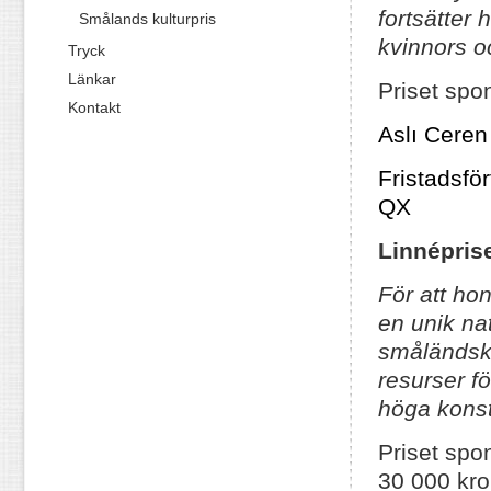
fortsätter
Smålands kulturpris
kvinnors o
Tryck
Länkar
Priset spo
Kontakt
Aslı Ceren
Fristadsför
QX
Linnéprise
För att ho
en unik nat
småländsk 
resurser f
höga konst
Priset spo
30 000 kr