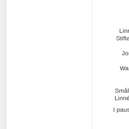
Lin
Stif
Jo
Wal
Smål
Linné
I pau