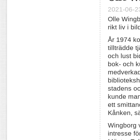
2021-06-23
Olle Wingbo
rikt liv i 
År 1974 ko
tillträdde 
och lust bi
bok- och k
medverkade
biblioteksh
stadens och
kunde man
ett smitta
Kånken, sä
Wingborg 
intresse fö