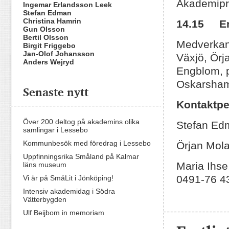
Akademipr
Ingemar Erlandsson Leek
Stefan Edman
Christina Hamrin
14.15 En 
Gun Olsson
Bertil Olsson
Medverkand
Birgit Friggebo
Jan-Olof Johansson
Växjö, Örj
Anders Wejryd
Engblom, 
Oskarsha
Senaste nytt
Kontakt
Över 200 deltog på akademins olika
Stefan Ed
samlingar i Lessebo
Kommunbesök med föredrag i Lessebo
Örjan Mol
Uppfinningsrika Småland på Kalmar
Maria Ihs
läns museum
0491-76 4
Vi är på SmåLit i Jönköping!
Intensiv akademidag i Södra
Vätterbygden
Ulf Beijbom in memoriam