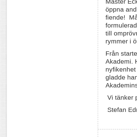
Mäster Eck
öppna andl
fiende! Må
formulerad
till omprö
rymmer i öv
Från star
Akademi. H
nyfikenhet 
gladde han
Akademins
Vi tänker 
Stefan Ed