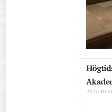
Högti
Akadem
2021-10-26