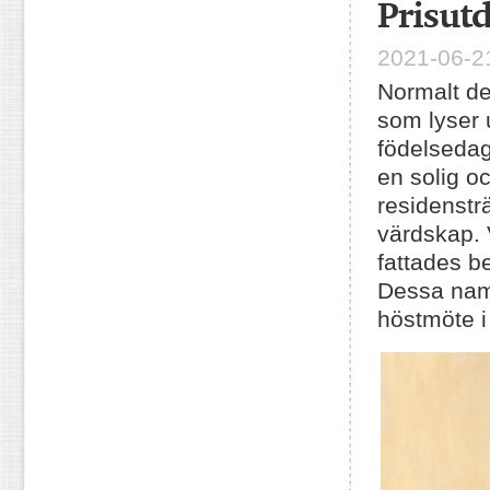
Prisut
2021-06-21
Normalt de
som lyser 
födelsedag)
en solig 
residenstr
värdskap. 
fattades b
Dessa namn
höstmöte 