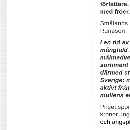
författare
med fröer.
Smålands
Runeson
I en tid a
mångfald 
målmedvet
sortiment 
därmed sti
Sverige; m
aktivt frä
mullens e
Priset spo
kronor. In
och ängspl