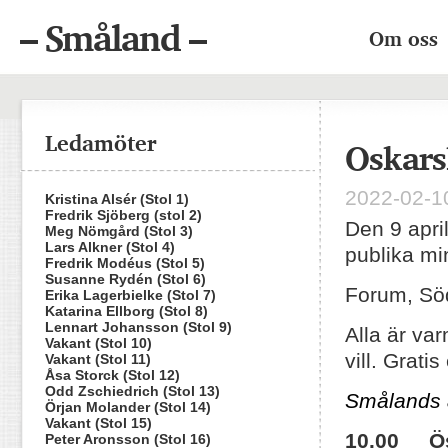
– Småland –
Om oss
Ledamöter
Oskars
2022-02-10
Kristina Alsér (Stol 1)
Fredrik Sjöberg (stol 2)
Den 9 apr
Meg Nömgård (Stol 3)
Lars Alkner (Stol 4)
publika mi
Fredrik Modéus (Stol 5)
Susanne Rydén (Stol 6)
Forum, Sö
Erika Lagerbielke (Stol 7)
Katarina Ellborg (Stol 8)
Lennart Johansson (Stol 9)
Alla är va
Vakant (Stol 10)
vill. Grati
Vakant (Stol 11)
Åsa Storck (Stol 12)
Odd Zschiedrich (Stol 13)
Smålands 
Örjan Molander (Stol 14)
Vakant (Stol 15)
10.00 Öst
Peter Aronsson (Stol 16)