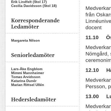
Erik Lindfelt (Stol 17)
Cecilia Davidsson (Stol 18)
Medverkan
från Oskar
Korresponderande
Linnéunive
Ledamöter
docent
11.10 Öst
Margareta Nilson
Medverkand
Seniorledamöter
Nömgård, s
ceremonimä
Lars-Åke Engblom
12.10 Hål
Mimmi Mannheimer
Tomas Arvidsson
Medverkand
Katarina Dunér
Marian Rittsel Ullén
Persson, 
13.00 Lu
Hedersledamöter
Medverkan