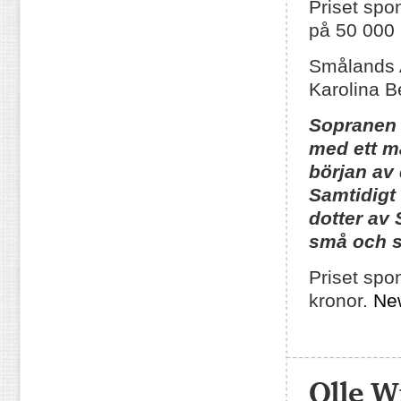
Priset spo
på 50 000 
Smålands
Karolina 
Sopranen 
med ett må
början av 
Samtidigt
dotter av 
små och 
Priset spo
kronor.
Ne
Olle W