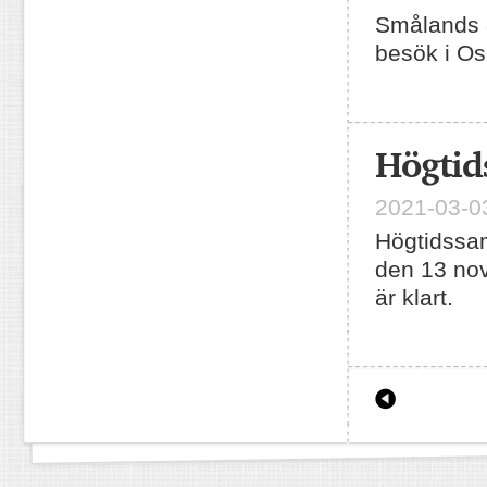
Smålands a
besök i Os
Högti
2021-03-03
Högtidssa
den 13 no
är klart.
Äldre inläg