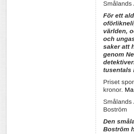
Smålands
För ett al
oförlikne
världen, o
och ungas
saker att
genom Nel
detektive
tusentals 
Priset spo
kronor.
Ma
Smålands
Boström
Den smål
Boström h