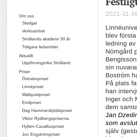
Festlig
2021-11-16
Om oss
Stadgar
Linnéunive
Verksamhet
blev först
Smålands akademi 30 år
ledning av
Tidigare ledamöter
Nömgård pr
Aktuellt
Bengtsson,
Uppfinningsrika Småland
sin nuvara
Priser
Boström ha
Östrabopriset
På plats f
Linnépriset
han interv
Wallquistpriset
Inger och 
Emilpriset
dem samtal
Dag Hammarskjöldspriset
Jan
Dzedin
Viktor Rydbergspriserna
som avslu
Hyltén-Cavalliuspriset
själv (ges
Jon Engströmpriset