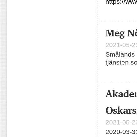
https://www
Meg Nö
2021-05-23
Smålands a
tjänsten so
Akadem
Oskars
2021-05-23
2020-03-31