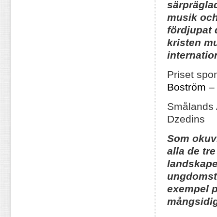
särprägla
musik och
fördjupat 
kristen m
internatio
Priset spo
Boström –
Smålands
Dzedins
Som okuvl
alla de t
landskapet
ungdomste
exempel p
mångsidig