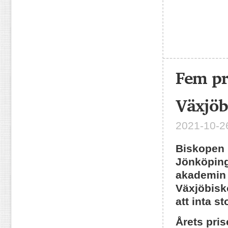
Fem pr
Växjöb
2021-10-26
Biskopen i
Jönköping,
akademin 
Växjöbisk
att inta s
Årets pris