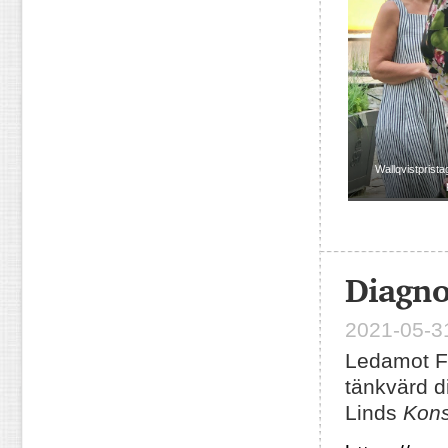
Wallqvistprista
Diagno
2021-05-31
Ledamot Fr
tänkvärd d
Linds
Kons