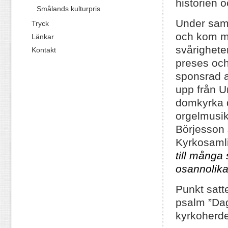
historien o
Smålands kulturpris
Under saml
Tryck
och kom m
Länkar
svårighete
Kontakt
preses och
sponsrad 
upp från Un
domkyrka d
orgelmusi
Börjesson s
Kyrkosaml
till många
osannolika
Punkt sat
psalm ”Dag
kyrkoherd