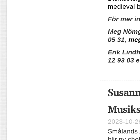
medieval b
För mer i
Meg Nömg
05 31,
me
Erik Lind
12 93 03 e
Susann
Musiks
2023-10-26
Smålands 
blir ny ch