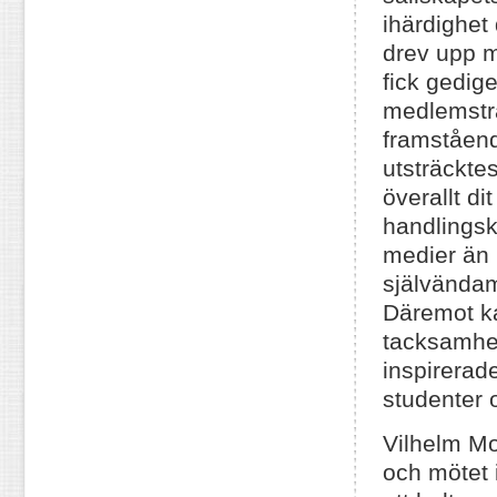
ihärdighet
drev upp me
fick gedigen
medlemsträ
framståend
utsträckte
överallt di
handlingsk
medier än l
självändam
Däremot ka
tacksamhet
inspirerad
studenter 
Vilhelm Mob
och mötet 