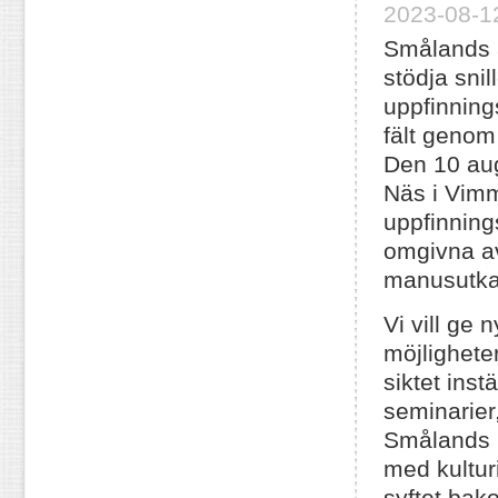
2023-08-12
Smålands 
stödja snil
uppfinning
fält genom 
Den 10 aug
Näs i Vimme
uppfinning
omgivna av
manusutkas
Vi vill ge
möjlighete
siktet inst
seminarier
Smålands h
med kulturi
syftet bako