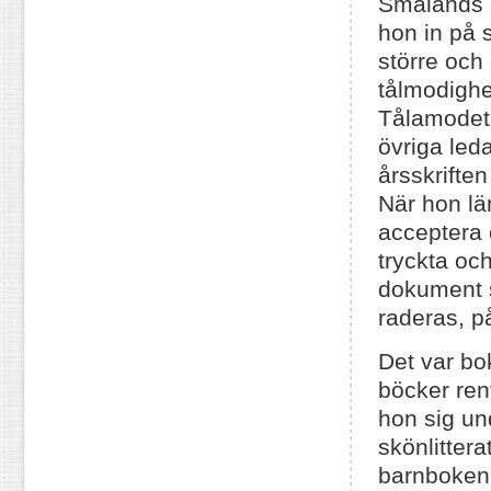
Smålands a
hon in på 
större och
tålmodighe
Tålamodet k
övriga leda
årsskrifte
När hon lä
acceptera 
tryckta och
dokument s
raderas, 
Det var bo
böcker rent
hon sig un
skönlitterat
barnboken 