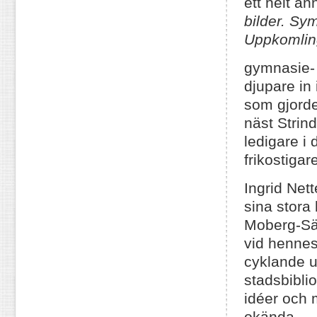
ett helt a
bilder. Sy
Uppkomlin
gymnasie- 
djupare in
som gjorde
näst Strin
ledigare i
frikostigar
Ingrid Nett
sina stora 
Moberg-Säll
vid hennes 
cyklande u
stadsbibli
idéer och 
okända.