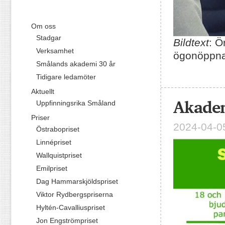
Om oss
Stadgar
Bildtext
: Ö
Verksamhet
ögonöppna
Smålands akademi 30 år
Tidigare ledamöter
Aktuellt
Akadem
Uppfinningsrika Småland
Priser
2024-04-05
Östrabopriset
Linnépriset
Wallquistpriset
Emilpriset
Dag Hammarskjöldspriset
Viktor Rydbergspriserna
Hyltén-Cavalliuspriset
Jon Engströmpriset