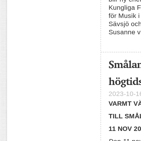
Kungliga F
för Musik 
Sävsjö och
Susanne var
Småla
högti
2023-10-16
VARMT V
TILL SM
11 NOV 2