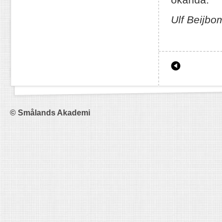
Ulf Beijbo
Äldre inläg
© Smålands Akademi