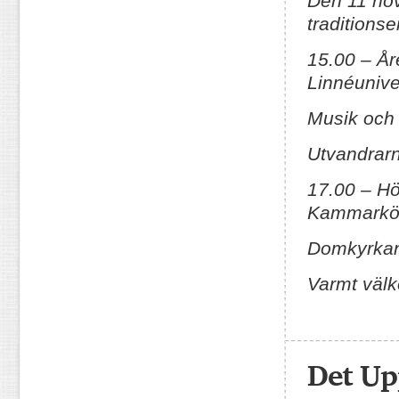
Den 11 no
traditions
15.00 – År
Linnéunive
Musik och 
Utvandrar
17.00 – Hö
Kammarkör
Domkyrkan.
Varmt väl
Det Up