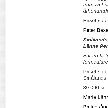
framsynt sä
århundrad
Priset spon
Peter Bexe
Smålands 
Länne Pe
För en bet
förmedlare
Priset spo
Smålands 
30 000 kr.
Marie Län
Balladsång