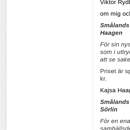
Viktor Ryd
om mig och
Smålands 
Haagen
För sin ny
som i uttr
att se sak
Priset är 
kr.
Kajsa Haa
Smålands 
Sörlin
För en ena
samhällsde