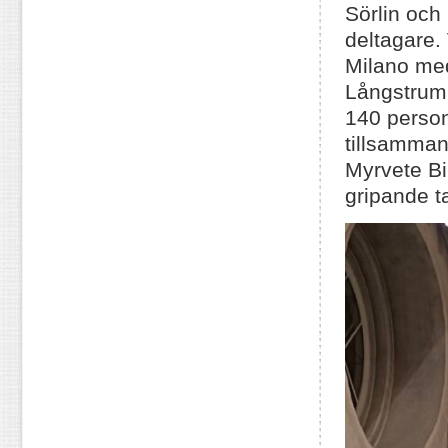
Sörlin och 
deltagare.
Milano med
Långstrump
140 person
tillsamma
Myrvete Bin
gripande t