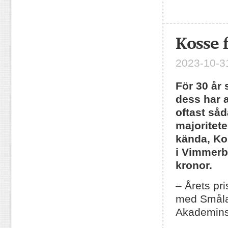
Kosse 
2023-10-31
För 30 år
dess har
oftast
så
majoritete
kända,
Ko
i
Vimmerb
kronor.
– Årets pr
med Småla
Akademins