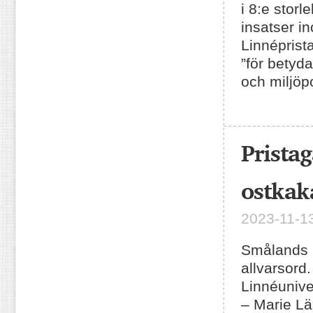
i 8:e storl
insatser i
Linnéprist
”för betyd
och miljöpo
Prista
ostkak
2023-11-13
Smålands 
allvarsord
Linnéunive
– Marie Lä