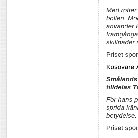
Med rötter
bollen. Mod
använder
framgångar
skillnader
Priset spo
Kosovare A
Smålands
tilldelas
T
För hans p
sprida kän
betydelse.
Priset spo