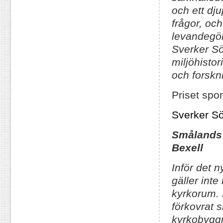
och ett dj
frågor, och
levandegöra
Sverker Sör
miljöhistor
och forskn
Priset spo
Sverker Sö
Smålands
Bexell
Inför det 
gäller int
kyrkorum.
förkovrat 
kyrkobyggn