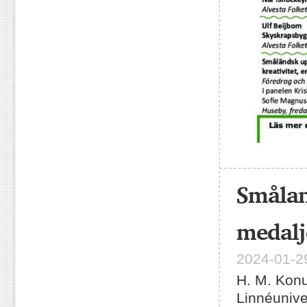
Smålan
medalj
2024-01-29
H. M. Konu
Linnéunive