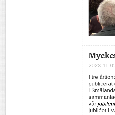
Mycket
2023-11-02
I tre årti
publicerat
i Smålands
sammanlagd
vår
jubileu
jubiléet i 