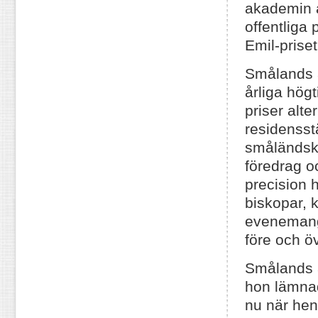
akademin a
offentliga 
Emil-prise
Smålands a
årliga hö
priser alt
residenss
småländsk 
föredrag o
precision 
biskopar, 
evenemang 
före och ö
Smålands 
hon lämnad
nu när hen