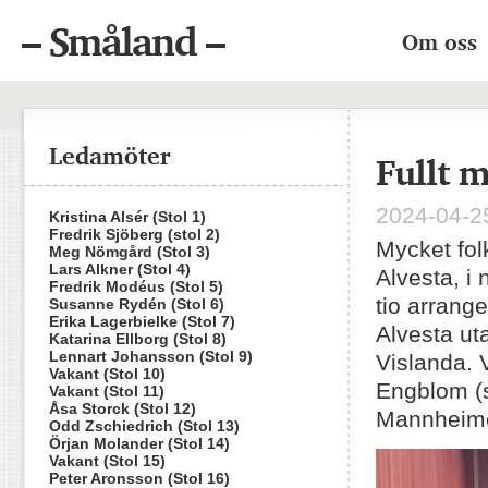
– Småland –
Om oss
Ledamöter
Fullt 
2024-04-25
Kristina Alsér (Stol 1)
Fredrik Sjöberg (stol 2)
Mycket fo
Meg Nömgård (Stol 3)
Lars Alkner (Stol 4)
Alvesta, i 
Fredrik Modéus (Stol 5)
tio arrange
Susanne Rydén (Stol 6)
Erika Lagerbielke (Stol 7)
Alvesta ut
Katarina Ellborg (Stol 8)
Lennart Johansson (Stol 9)
Vislanda.
Vakant (Stol 10)
Engblom (s
Vakant (Stol 11)
Åsa Storck (Stol 12)
Mannheimer
Odd Zschiedrich (Stol 13)
Örjan Molander (Stol 14)
Vakant (Stol 15)
Peter Aronsson (Stol 16)