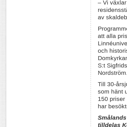
– Vi växla
residensst
av skalde
Programmet
att alla p
Linnéunive
och histori
Domkyrkan 
S:t Sigfri
Nordström.
Till 30-års
som hänt u
150 priser
har besökt
Smålands
tilldelas
K