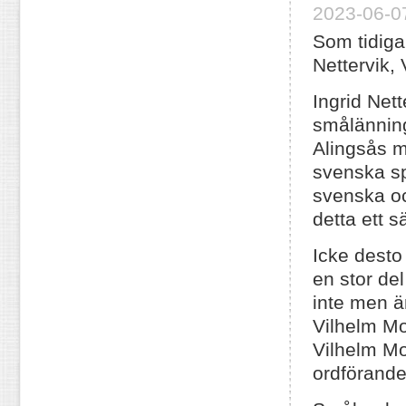
2023-06-07
Som tidiga
Nettervik, 
Ingrid Nett
smålänning
Alingsås m
svenska sp
svenska oc
detta ett s
Icke desto
en stor de
inte men än
Vilhelm Mob
Vilhelm Mo
ordförande