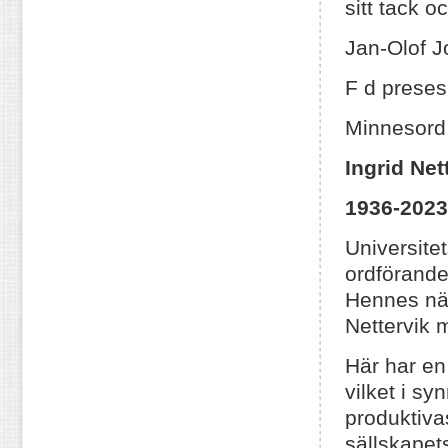
sitt tack o
Jan-Olof 
F d prese
Minnesord 
Ingrid Net
1936-2023
Universite
ordförande
Hennes när
Nettervik m
Här har en
vilket i sy
produktivas
sällskapets